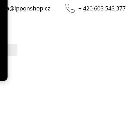
vka
@
ipponshop.cz
+ 420 603 543 377