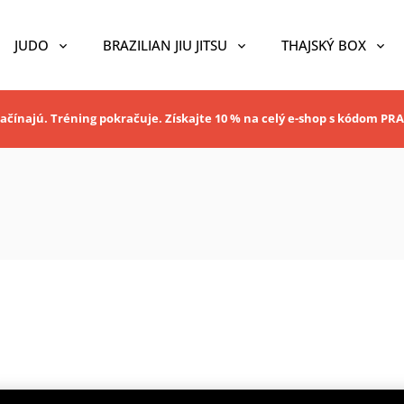
JUDO
BRAZILIAN JIU JITSU
THAJSKÝ BOX
ačínajú. Tréning pokračuje. Získajte 10 % na celý e-shop s kódom P