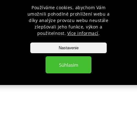
Používáme cookies, abychom Vám
objedna
umožnili pohodlné prohlížení webu a
díky analýze provozu webu neustále
zlepšovali jeho funkce, výkon a
použitelnost.
Více informací
.
VYHĽADÁVANIE
Nastavenie
pponshop.cz
377
Súhlasím
Hľadať