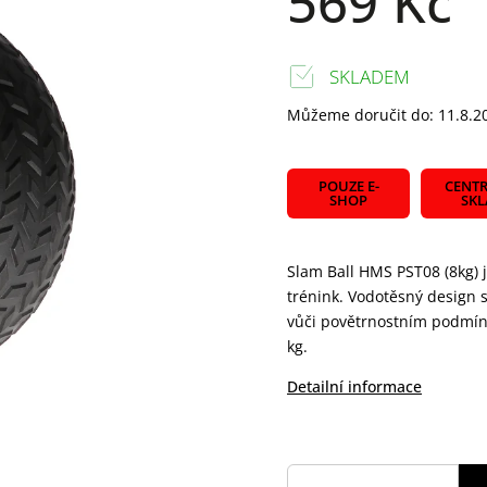
569 Kč
SKLADEM
Můžeme doručit do:
11.8.2
POUZE E-
CENTR
SHOP
SK
Slam Ball HMS PST08 (8kg) 
trénink. Vodotěsný design 
vůči povětrnostním podmínk
kg.
Detailní informace