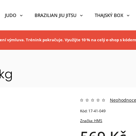
JUDO
BRAZILIAN JIU JITSU
THAJSKÝ BOX
ní výmluva. Trénink pokračuje. Využijte 10 % na celý e-shop s kóde
8kg
Neohodnoc
Kód:
17-41-049
Značka:
HMS