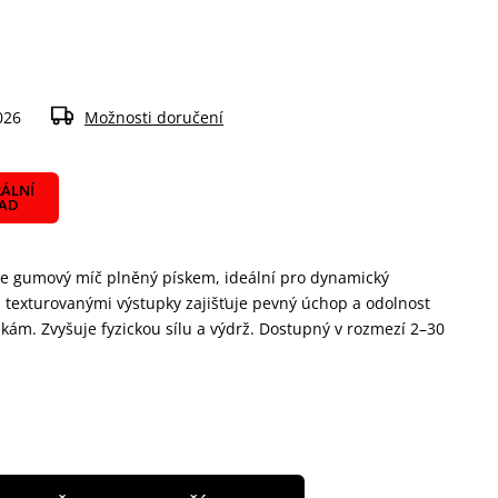
026
Možnosti doručení
ÁLNÍ
LAD
je gumový míč plněný pískem, ideální pro dynamický
s texturovanými výstupky zajišťuje pevný úchop a odolnost
ám. Zvyšuje fyzickou sílu a výdrž. Dostupný v rozmezí 2–30