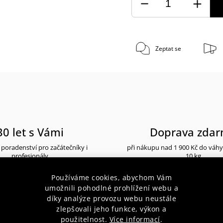
Zeptat se
30 let s Vámi
Doprava zda
poradenství pro začátečníky i
při nákupu nad 1 900 Kč do váh
profesionály
10 kg
Používáme cookies, abychom Vám
umožnili pohodlné prohlížení webu a
díky analýze provozu webu neustále
zlepšovali jeho funkce, výkon a
použitelnost.
Více informací
.