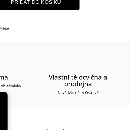
PŘIDAT DO KOŠÍKU
Hlídat
rma
Vlastní tělocvična a
prodejna
y objednávky
Navštivte nás v Ostravě