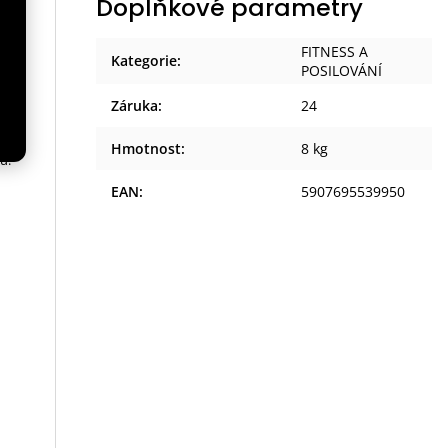
Doplňkové parametry
FITNESS A
Kategorie
:
POSILOVÁNÍ
e a
Záruka
:
24
.
Hmotnost
:
8 kg
u.
EAN
:
5907695539950