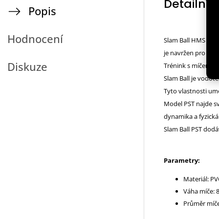
Detailní 
Popis
Hodnocení
Slam Ball HMS PST0
je navržen pro dyma
Diskuze
Trénink s míčem PS
Slam Ball je vodo
Tyto vlastnosti umo
Model PST najde sv
dynamika a fyzická 
Slam Ball PST dodá
Parametry:
Materiál: PV
Váha míče: 8
Průměr míče