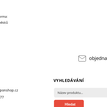
norma:
měsíců
objedna
VYHLEDÁVÁNÍ
pponshop.cz
377
Hledat