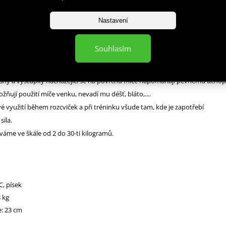
popis produktu
Nastavení
8 je míč vyrobený z hrubé gumy, která je vyplněna pískem. Míč neodskakuj
Souhlasím
nický trénink, kdy se velkou silou hází proti zemi, odtud je označení "slam"
T zapojuje celý pohybový aparát, zvyšuje fyzickou sílu a prodlužuje výdrž.
těsný a výstupky nacházející se na povrchu míče napomáhají pevnému úchop
žňují použití míče venku, nevadí mu déšť, bláto,....
é využití během rozcviček a při tréninku všude tam, kde je zapotřebí
síla.
váme ve škále od 2 do 30-ti kilogramů.
C, písek
 kg
: 23 cm