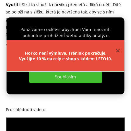
Využití
:
Slzička slouží k nácviku přemetů a fliků u dětí.
Dítě
se položí na slzičku, která je navržena tak, aby se s ním
převážela, podporujíc správné návyky při těchto cvicích. Po
provedení cviku se slzička vrátí do původní polohy díky
Používáme cookies, abychom Vám umožnili
svému vyvážení.
pohodlné prohlížení webu a díky analýze
provozu webu neustále zlepšovali jeho funkce,
Velikosti
:
výkon a použitelnost.
Více informací
.
Horko není výmluva. Trénink pokračuje.
SLZIČKA 65: Vhodná pro děti do 120 cm výšky.
Využijte 10 % na celý e-shop s kódem LETO10.
Nastavení
SLZIČKA 75: Navržena pro děti v rozmezí 120-135 cm.
Souhlasím
SLZIČKA 85: Ideální pro děti v rozmezí 135-150 cm.
SLZIČKA 100: Určena pro děti nad 150 cm výšky.
Pro shlédnutí videa: