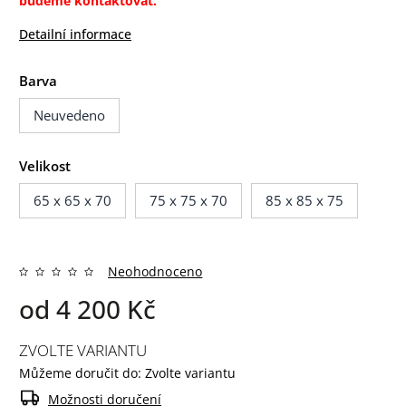
budeme kontaktovat.
Detailní informace
Barva
Neuvedeno
Velikost
65 x 65 x 70
75 x 75 x 70
85 x 85 x 75
Neohodnoceno
od
4 200 Kč
ZVOLTE VARIANTU
Můžeme doručit do:
Zvolte variantu
Možnosti doručení