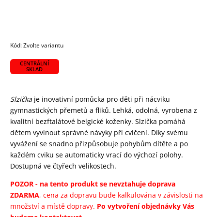
Kód:
Zvolte variantu
CENTRÁLNÍ
SKLAD
Slzička
je inovativní pomůcka pro děti při nácviku
gymnastických přemetů a fliků. Lehká, odolná, vyrobena z
kvalitní bezftalátové belgické koženky. Slzička pomáhá
dětem vyvinout správné návyky při cvičení. Díky svému
vyvážení se snadno přizpůsobuje pohybům dítěte a po
každém cviku se automaticky vrací do výchozí polohy.
Dostupná ve čtyřech velikostech.
POZOR - na tento produkt se nevztahuje doprava
ZDARMA
, cena za dopravu bude kalkulována v závislosti na
množství a místě dopravy.
Po vytvoření objednávky Vás