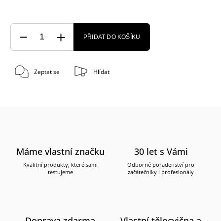
PŘIDAT DO KOŠÍKU
Zeptat se
Hlídat
Máme vlastní značku
30 let s Vámi
Kvalitní produkty, které sami
Odborné poradenství pro
testujeme
začátečníky i profesionály
Doprava zdarma
Vlastní tělocvična a