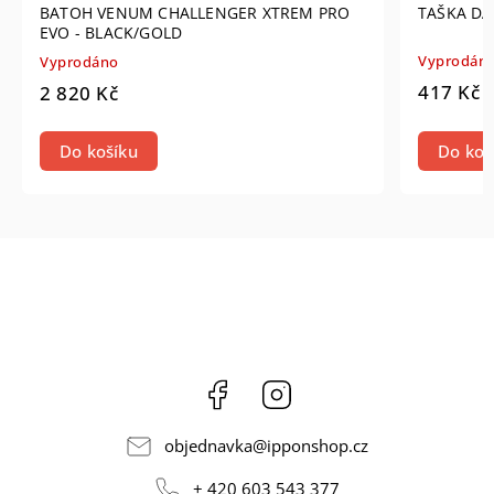
BATOH VENUM CHALLENGER XTREM PRO
TAŠKA DA
EVO - BLACK/GOLD
Vyprodán
Vyprodáno
417 Kč
2 820 Kč
Do košíku
Do koš
Facebook
Instagram
objednavka
@
ipponshop.cz
+ 420 603 543 377