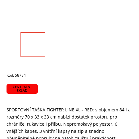
Kód:
58784
CENTRÁLNÍ
SKLAD
SPORTOVNÍ TAŠKA FIGHTER LINE XL - RED: s objemem 84 l a
rozměry 70 x 33 x 33 cm nabízí dostatek prostoru pro
chrániče, rukavice i přilbu. Nepromokavý polyester, 6
vnějších kapes, 3 vnitřní kapsy na zip a snadno
přeměnitelné popruhy na batoh zajišťují praktičnost.