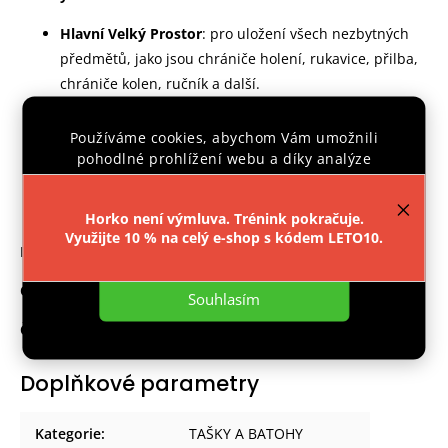
Hlavní Velký Prostor
: pro uložení všech nezbytných
předmětů, jako jsou chrániče holení, rukavice, přilba,
chrániče kolen, ručník a další.
6 Vnějších Kapes
: Oddělí čisté a špinavé věci, takže
klíče a doklady nebudou v kontaktu s propocenými
Používáme cookies, abychom Vám umožnili
chrániči.
pohodlné prohlížení webu a díky analýze
provozu webu neustále zlepšovali jeho funkce,
3 Vnitřní Kapsy na Zip
: Poskytují dodatečný úložný
výkon a použitelnost.
Více informací
.
prostor pro menší předměty.
Horko není výmluva. Trénink pokračuje.
Využijte 10 % na celý e-shop s kódem LETO10.
Nastavení
Rozměry
: 70 x 33 x 33 cm
Objem
: 84 litrů
Souhlasím
Česká výroba
: produkt je vyráběn v ČR
Doplňkové parametry
Kategorie
:
TAŠKY A BATOHY