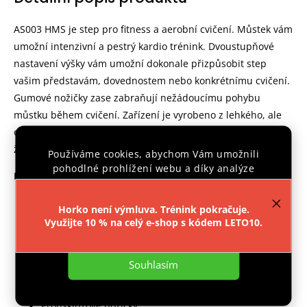
AS003 HMS je step pro fitness a aerobní cvičení. Můstek vám
umožní intenzivní a pestrý kardio trénink. Dvoustupňové
nastavení výšky vám umožní dokonale přizpůsobit step
vašim představám, dovednostem nebo konkrétnímu cvičení.
Gumové nožičky zase zabraňují nežádoucímu pohybu
můstku během cvičení. Zařízení je vyrobeno z lehkého, ale
odolného plastu. To zajišťuje pohodlí, bezpečnost a dlouhou
životnost.
Používáme cookies, abychom Vám umožnili
pohodlné prohlížení webu a díky analýze
Parametry:
provozu webu neustále zlepšovali jeho funkce,
výkon a použitelnost.
Více informací
.
Materiál: Umělá hnota
Horko není výmluva. Trénink pokračuje.
Rozměry:
Využijte 10 % na celý e-shop s kódem LETO10.
Nastavení
Délka: 68 cm
Šířka: 28 cm
Souhlasím
Výška: 10 / 15 cm
Protiskluzová plocha: 62,5 x 23,5 cm
Protiskluzové nožičky