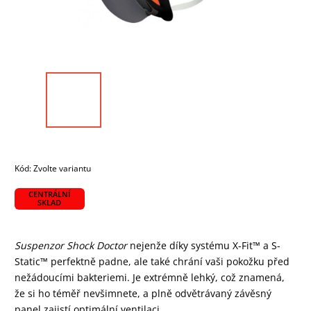
Kód:
Zvolte variantu
CENTRÁLNÍ
SKLAD
Suspenzor Shock Doctor
nejenže díky systému X-Fit™ a S-
Static™ perfektně padne, ale také chrání vaši pokožku před
nežádoucími bakteriemi. Je extrémně lehký, což znamená,
že si ho téměř nevšimnete, a plně odvětrávaný závěsný
panel zajistí optimální ventilaci.