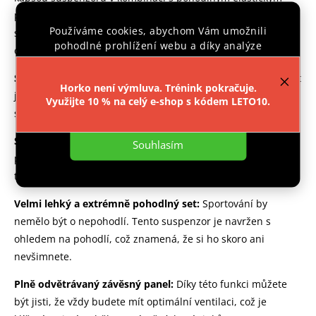
pásem poskytuje dokonalou stabilitu. Se speciálními
Používáme cookies, abychom Vám umožnili
systémy a vícevrstvou stélkou Carbon Flex Cup bezpečně
pohodlné prohlížení webu a díky analýze
ochrání citlivé části těla.
provozu webu neustále zlepšovali jeho funkce,
výkon a použitelnost.
Více informací
.
Systém X-Fit™ pro dokonalé padnutí:
Díky tomu můžete být
Horko není výmluva. Trénink pokračuje.
jisti, že suspenzor bude perfektně sedět, ať už jste v jakékoli
Využijte 10 % na celý e-shop s kódem LETO10.
Nastavení
situaci. Bezpečnost a komfort jdou ruku v ruce.
Systém S-Static™ pro ochranu proti bakteriím:
Vaše
Souhlasím
pokožka zůstane čistá a chráněná díky této inovativní
technologii, která odolává bakteriím a nežádoucím pachům.
Velmi lehký a extrémně pohodlný set:
Sportování by
nemělo být o nepohodlí. Tento suspenzor je navržen s
ohledem na pohodlí, což znamená, že si ho skoro ani
nevšimnete.
Plně odvětrávaný závěsný panel:
Díky této funkci můžete
být jisti, že vždy budete mít optimální ventilaci, což je