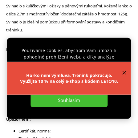
Švihadlo s kuličkovými ložisky a pěnovými rukojeťmi. Kožené lanko o
délce 2,7m s možností vložení dodatečné zátěže o hmotnosti 125g.
Švihadlo je ideální pomůckou při formování postavy a kondičním
tréninku.
Parametry:
Používáme cookies, abychom Vám umožnili
pohodlné prohlížení webu a díky analýze
Délka lana: 270cm
provozu webu neustále zlepšovali jeho funkce,
Délka ručky: 13cm
výkon a použitelnost.
Více informací
.
Horko není výmluva. Trénink pokračuje.
Dodatečné závaží: 2x125g
Využijte 10 % na celý e-shop s kódem LETO10.
Pěnové úchyty
Nastavení
Kuličkové ložiska
Souhlasím
Kožené lanko
Upozornění:
Certifikát, norma: