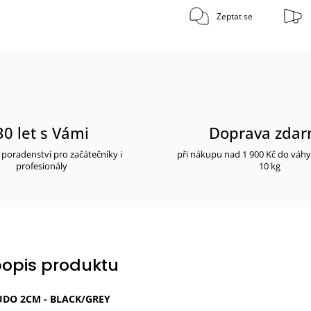
Zeptat se
30 let s Vámi
Doprava zda
poradenství pro začátečníky i
při nákupu nad 1 900 Kč do váh
profesionály
10 kg
popis produktu
JUDO 2CM - BLACK/GREY