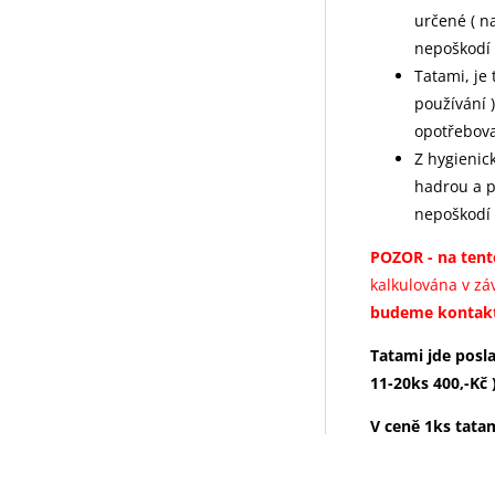
určené ( n
nepoškodí 
Tatami, je 
používání 
opotřebov
Z hygienic
hadrou a po
nepoškodí 
POZOR
- na ten
kalkulována v zá
budeme kontakt
Tatami jde posl
11-20ks 400,-Kč 
V ceně 1ks tata