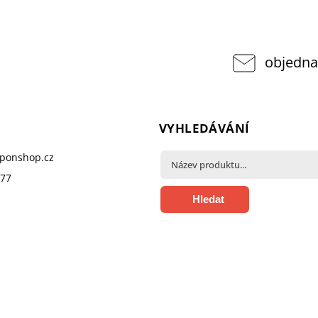
objedna
VYHLEDÁVÁNÍ
pponshop.cz
377
Hledat