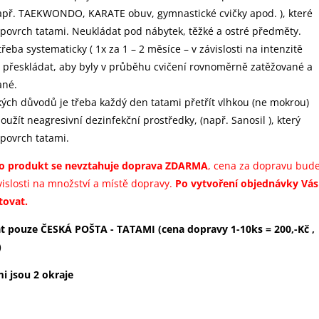
apř. TAEKWONDO, KARATE obuv, gymnastické cvičky apod. ), které
povrch tatami. Neukládat pod nábytek, těžké a ostré předměty.
třeba systematicky ( 1x za 1 – 2 měsíce – v závislosti na intenzitě
) přeskládat, aby byly v průběhu cvičení rovnoměrně zatěžované a
ané.
kých důvodů je třeba každý den tatami přetřít vlhkou (ne mokrou)
užít neagresivní dezinfekční prostředky, (např. Sanosil ), který
povrch tatami.
to produkt se nevztahuje doprava ZDARMA
, cena za dopravu bud
vislosti na množství a místě dopravy.
Po vytvoření objednávky Vás
ovat.
at pouze ČESKÁ POŠTA - TATAMI (cena dopravy 1-10ks = 200,-Kč ,
)
mi jsou 2 okraje