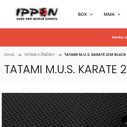
BOX
MMA
Horko ne
Domů
/
TATAMI A ŽÍNĚNKY
/
TATAMI M.U.S. KARATE 2CM BLACK
TATAMI M.U.S. KARATE