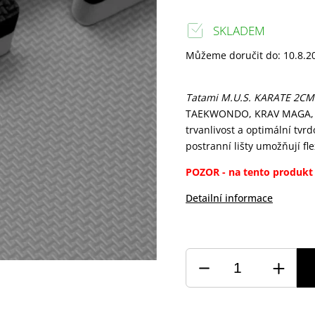
SKLADEM
Můžeme doručit do:
10.8.2
Tatami M.U.S. KARATE 2C
TAEKWONDO, KRAV MAGA, BOX
trvanlivost a optimální tvr
postranní lišty umožňují fl
POZOR - na tento produkt
Detailní informace