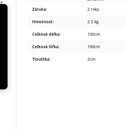
ry
Záruka
:
2 roky
Hmotnost
:
2.5 kg
Celková délka
:
100cm
Celková šířka
:
100cm
Tloušťka
:
2cm
,
i.