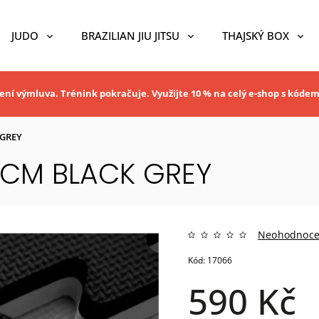
JUDO
BRAZILIAN JIU JITSU
THAJSKÝ BOX
ní výmluva. Trénink pokračuje. Využijte 10 % na celý e-shop s kóde
 GREY
 2CM BLACK GREY
Neohodnoc
Kód:
17066
590 Kč