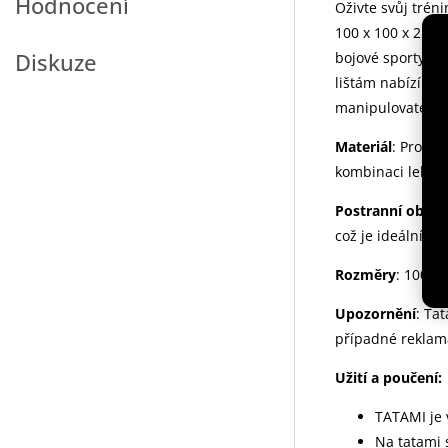
Hodnocení
Oživte svůj trén
100 x 100 x 2 cm
Diskuze
bojové sporty.
Dí
lištám nabízí fl
manipulovatelné,
Materiál
:
Produkt
kombinaci lehkos
Postranní obvod
což je ideální p
Rozměry
: 100 x
Upozornění
: Ta
případné reklam
Užití a poučení:
TATAMI
je
Na tatami 