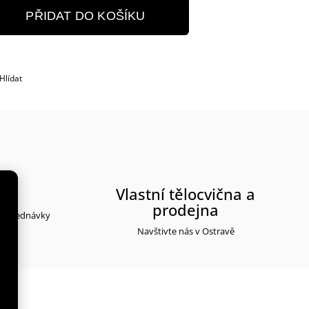
PŘIDAT DO KOŠÍKU
Hlídat
rma
Vlastní tělocvična a
prodejna
y objednávky
Navštivte nás v Ostravě