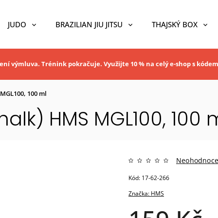
JUDO
BRAZILIAN JIU JITSU
THAJSKÝ BOX
ní výmluva. Trénink pokračuje. Využijte 10 % na celý e-shop s kóde
 MGL100, 100 ml
alk) HMS MGL100, 100 
Neohodnoc
Kód:
17-62-266
Značka:
HMS