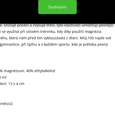
popis produktu
Souhlasím
ekuté magnézium v tubě o objemu 100 ml. Magnézium se nanáší 
e, snižuje pocení a zvyšuje tření, tyto vlastnosti umožňují pevnější
i se využívá při silovém tréninku, kdy díky použití magnézia
áhu, která nám před tím vyklouzávala z dlaní. MGL100 najde své
 gymnastice, při šplhu a v každém sportu, kde je potřeba pevný
0% magnézium, 40% ethylalkohol
0 ml
ení: 13 x 4 cm
 měsíců