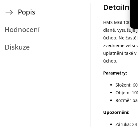
Detailní 
Popis
HMS MGL100 je t
Hodnocení
dlaně, vysušuje j
úchop. Nejčastěj
Diskuze
zvedneme větší v
uplatnění také v
úchop.
Parametry:
Složení: 6
Objem: 10
Rozměr bal
Upozornění:
Záruka: 24