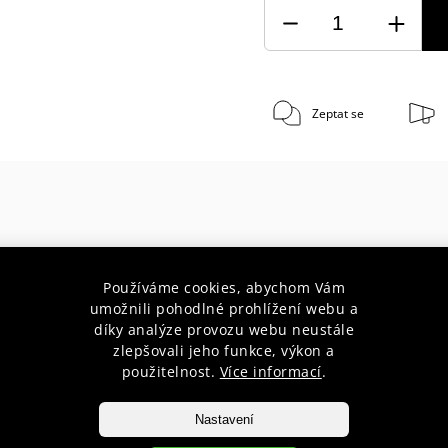
Zeptat se
30 let s Vámi
Doprava zda
Používáme cookies, abychom Vám
umožnili pohodlné prohlížení webu a
poradenství pro začátečníky i
při nákupu nad 1 900 Kč do váh
díky analýze provozu webu neustále
profesionály
10 kg
zlepšovali jeho funkce, výkon a
použitelnost.
Více informací
.
Nastavení