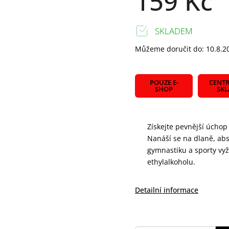
159 Kč
SKLADEM
Můžeme doručit do:
10.8.2
POUZE E-
CENTR
SHOP
SK
Získejte pevnější úcho
Nanáší se na dlaně, abso
gymnastiku a sporty vy
ethylalkoholu.
Detailní informace