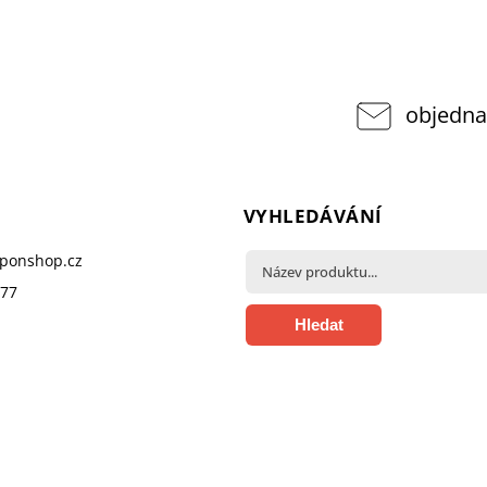
objedna
VYHLEDÁVÁNÍ
pponshop.cz
377
Hledat