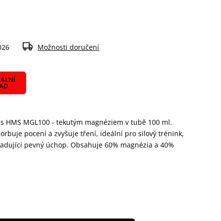
026
Možnosti doručení
ÁLNÍ
LAD
p s HMS MGL100 - tekutým magnéziem v tubě 100 ml.
rbuje pocení a zvyšuje tření, ideální pro silový trénink,
žadující pevný úchop. Obsahuje 60% magnézia a 40%