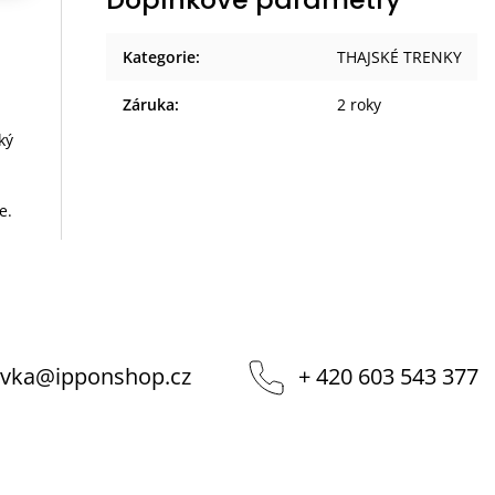
Kategorie
:
THAJSKÉ TRENKY
Záruka
:
2 roky
ký
e.
vka
@
ipponshop.cz
+ 420 603 543 377