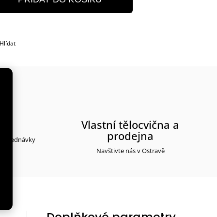
Hlídat
rma
Vlastní tělocvična a
prodejna
y objednávky
Navštivte nás v Ostravě
Doplňkové parametry