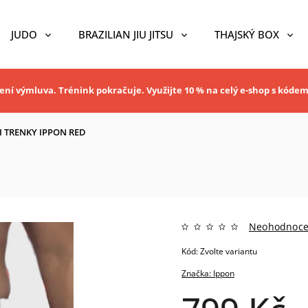
JUDO
BRAZILIAN JIU JITSU
THAJSKÝ BOX
ní výmluva. Trénink pokračuje. Využijte 10 % na celý e-shop s kóde
I TRENKY IPPON RED
Neohodnoc
Kód:
Zvolte variantu
Značka:
Ippon