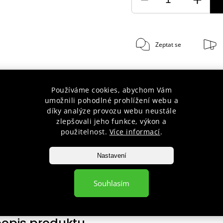
Zeptat se
Používáme cookies, abychom Vám
umožnili pohodlné prohlížení webu a
díky analýze provozu webu neustále
zlepšovali jeho funkce, výkon a
30 let s Vámi
Doprava zda
použitelnost.
Více informací
.
poradenství pro začátečníky i
při nákupu nad 1 900 Kč do váh
profesionály
10 kg
Nastavení
Souhlasím
popis produktu