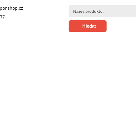
pponshop.cz
377
Hledat