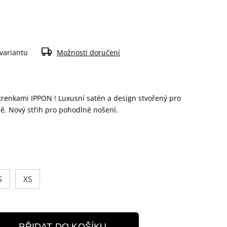
 variantu
Možnosti doručení
 trenkami IPPON ! Luxusní satén a design stvořený pro
ě. Nový střih pro pohodlné nošení.
S
XS
PŘIDAT DO KOŠÍKU