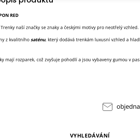
PPON RED
: Trenky naší značky se znaky a českými motivy pro neotřelý vzhled.
ny z kvalitního
saténu
, který dodává trenkám luxusní vzhled a hlad
nky mají rozparek, což zvyšuje pohodlí a jsou vybaveny gumou v pas
objedna
VYHLEDÁVÁNÍ