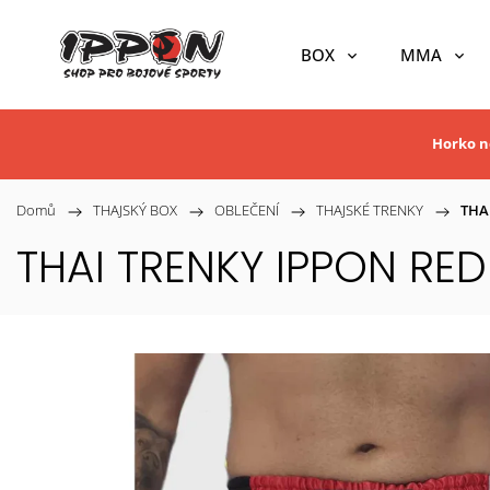
BOX
MMA
Horko ne
Domů
/
THAJSKÝ BOX
/
OBLEČENÍ
/
THAJSKÉ TRENKY
/
THA
THAI TRENKY IPPON RED