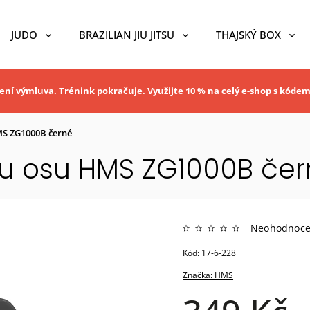
JUDO
BRAZILIAN JIU JITSU
THAJSKÝ BOX
ní výmluva. Trénink pokračuje. Využijte 10 % na celý e-shop s kóde
MS ZG1000B černé
ou osu HMS ZG1000B če
Neohodnoc
Kód:
17-6-228
Značka:
HMS