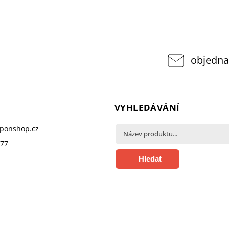
objedna
VYHLEDÁVÁNÍ
pponshop.cz
377
Hledat