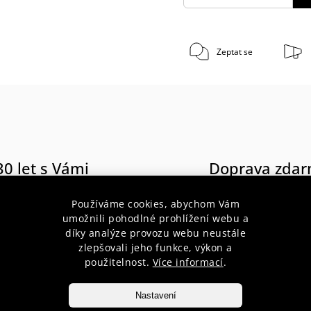
Zeptat se
30 let s Vámi
Doprava zda
poradenství pro začátečníky i
při nákupu nad 1 900 Kč do váh
profesionály
10 kg
Používáme cookies, abychom Vám
umožnili pohodlné prohlížení webu a
díky analýze provozu webu neustále
zlepšovali jeho funkce, výkon a
použitelnost.
Více informací
.
popis produktu
Nastavení