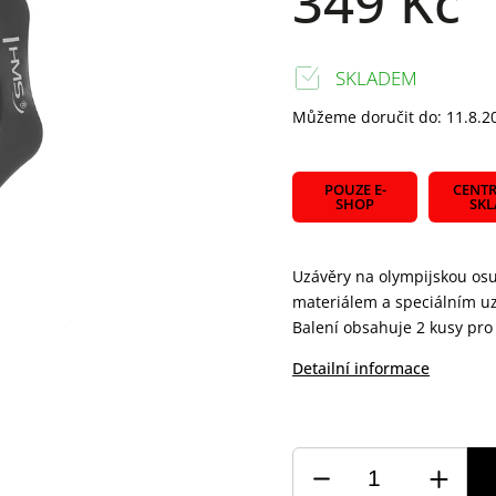
349 Kč
SKLADEM
Můžeme doručit do:
11.8.2
POUZE E-
CENTR
SHOP
SK
Uzávěry na olympijskou os
materiálem a speciálním u
Balení obsahuje 2 kusy pr
Detailní informace