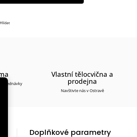
Hlídat
rma
Vlastní tělocvična a
prodejna
y objednávky
Navštivte nás v Ostravě
Doplňkové parametry