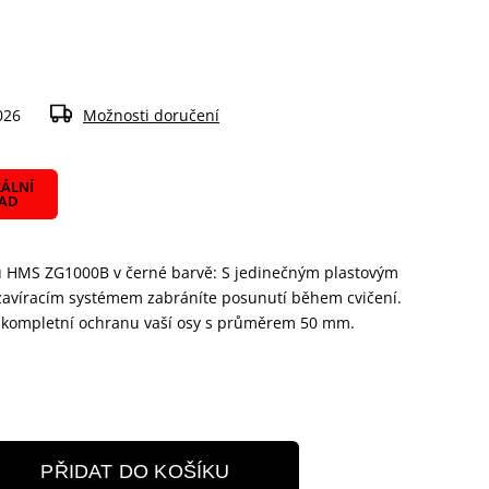
026
Možnosti doručení
ÁLNÍ
LAD
u HMS ZG1000B v černé barvě: S jedinečným plastovým
zavíracím systémem zabráníte posunutí během cvičení.
o kompletní ochranu vaší osy s průměrem 50 mm.
PŘIDAT DO KOŠÍKU