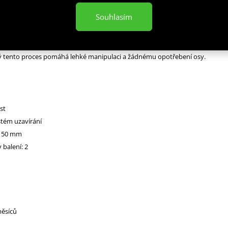
Souhlasím
skou osu HMS ZG1000B je tedy konstruován pro osy s průměrem 50 mm. Os
ečným systémem uzavírání, který zabraňuje jakémukoliv posunutí uzávěru
lý tento proces pomáhá lehké manipulaci a žádnému opotřebení osy.
st
stém uzavírání
: 50 mm
 balení: 2
měsíců