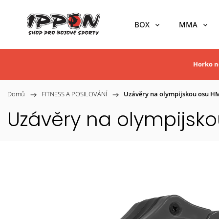
BOX
MMA
Horko ne
Domů
/
FITNESS A POSILOVÁNÍ
/
Uzávěry na olympijskou osu H
Uzávěry na olympijsk