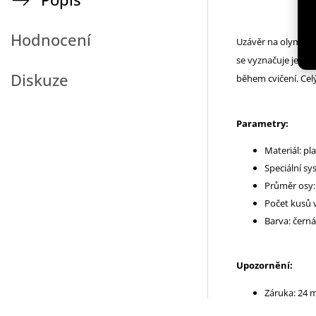
Hodnocení
Uzávěr na olympij
se vyznačuje jedin
Diskuze
během cvičení. Ce
Parametry:
Materiál: pla
Speciální sy
Průměr osy
Počet kusů v
Barva: černá
Upozornění:
Záruka: 24 