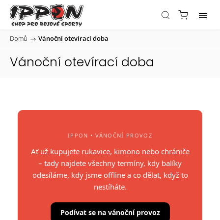
Domů
/
Vánoční otevírací doba
Vánoční otevírací doba
IPPON • VÁNOČNÍ PROVOZ
Ať už kupujete rukavice, kimono nebo chrániče
– tady najdete všechny termíny, kdy balíky
odesíláme, kdy jsme offline a co dělat, když to
nestíháte.
Podívat se na vánoční provoz