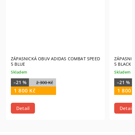
ZÁPASNICKÁ OBUV ADIDAS COMBAT SPEED
ZÁPASNIC
5 BLUE
5 BLACK 
Skladem
Skladem
–21 %
–21 %
2 300 Kč
1 800 Kč
1 800 
Detail
Detail