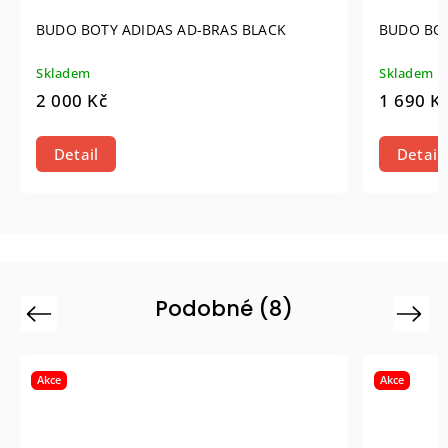
BUDO BOTY ADIDAS AD-BRAS BLACK
BUDO BOT
Skladem
Skladem
2 000 Kč
1 690 K
Detail
Detail
Podobné (8)
Previous
Next
Akce
Akce