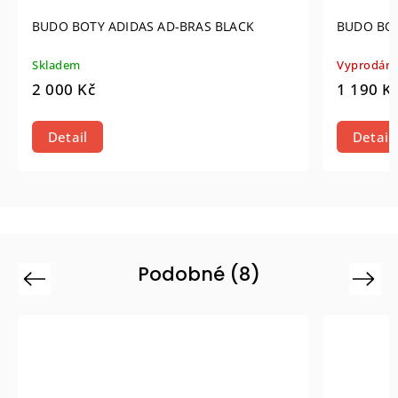
BUDO BOTY ADIDAS AD-BRAS BLACK
BUDO BOT
Skladem
Vyprodán
2 000 Kč
1 190 K
Detail
Detail
Podobné (8)
Previous
Next