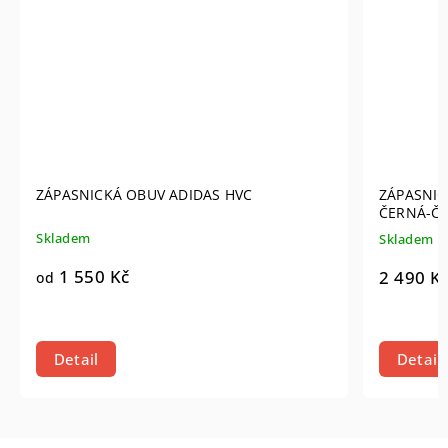
ZÁPASNICKÁ OBUV ADIDAS HVC
ZÁPASNIC
ČERNÁ-Č
Skladem
Skladem
1 550 Kč
2 490 K
od
Detail
Detail