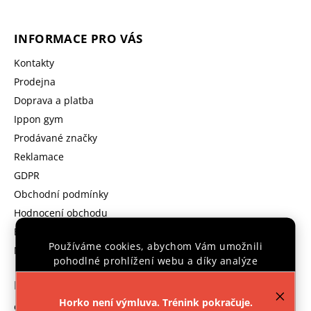
INFORMACE PRO VÁS
Kontakty
Prodejna
Doprava a platba
Ippon gym
Prodávané značky
Reklamace
GDPR
Obchodní podmínky
Hodnocení obchodu
B2B program
Používáme cookies, abychom Vám umožnili
Moje objednávka
pohodlné prohlížení webu a díky analýze
provozu webu neustále zlepšovali jeho funkce,
KONTAKT
výkon a použitelnost.
Více informací
.
Horko není výmluva. Trénink pokračuje.
objednavka
@
ipponshop.cz