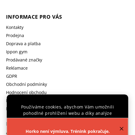
INFORMACE PRO VÁS
Kontakty
Prodejna
Doprava a platba
Ippon gym
Prodávané značky
Reklamace
GDPR
Obchodní podmínky
Hodnocení obchodu
B2B program
Používáme cookies, abychom Vám umožnili
Moje objednávka
pohodlné prohlížení webu a díky analýze
provozu webu neustále zlepšovali jeho funkce,
KONTAKT
výkon a použitelnost.
Více informací
.
Horko není výmluva. Trénink pokračuje.
objednavka
@
ipponshop.cz