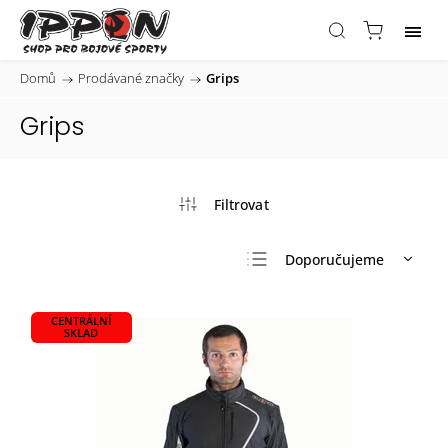
Domů
/
Prodávané značky
/
Grips
Grips
Doporučujeme
Nejlevnější
CENTRÁLNÍ
Nejdražší
SKLAD
Nejprodávanější
Abecedně