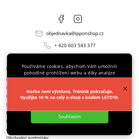
Facebook
Instagram
objednavka
@
ipponshop.cz
+ 420 603 543 377
Používáme cookies, abychom Vám umožnili
INFORMACE PRO VÁS
pohodlné prohlížení webu a díky analýze
provozu webu neustále zlepšovali jeho funkce,
Kontakty
výkon a použitelnost.
Více informací
.
Prodejna
Horko není výmluva. Trénink pokračuje.
Doprava a platba
Využijte 10 % na celý e-shop s kódem LETO10.
Nastavení
Ippon gym
Prodávané značky
Souhlasím
Reklamace
GDPR
Obchodní podmínky