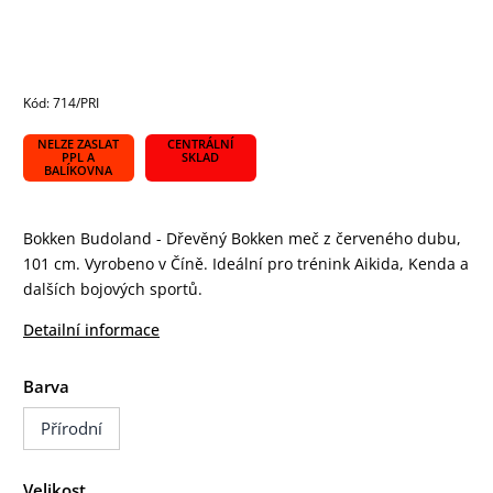
Kód:
714/PRI
NELZE ZASLAT
CENTRÁLNÍ
PPL A
SKLAD
BALÍKOVNA
Bokken Budoland - Dřevěný Bokken meč z červeného dubu,
101 cm. Vyrobeno v Číně. Ideální pro trénink Aikida, Kenda a
dalších bojových sportů.
Detailní informace
Barva
Přírodní
Velikost