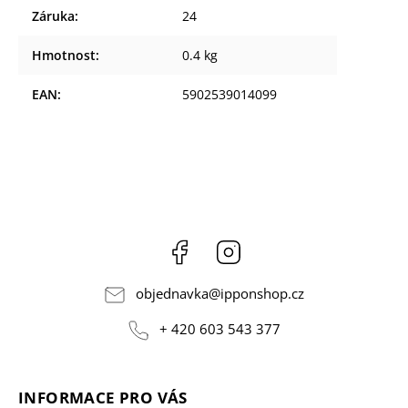
Záruka
:
24
Hmotnost
:
0.4 kg
EAN
:
5902539014099
Facebook
Instagram
objednavka
@
ipponshop.cz
+ 420 603 543 377
INFORMACE PRO VÁS