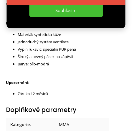
rukavici, aby při silných úderech nedošlo ke zlomení prstu.
Souhlasím
Parametry:
Materiál: syntetická kůže
Jednoduchý systém ventilace
Výplň rukavic: speciální PUR pěna
Široký a pevný pásek na zápěstí
Barva: bílo-modrá
Upozornění:
Záruka 12 měsíců
Doplňkové parametry
Kategorie
:
MMA