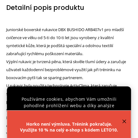
Detailní popis produktu
Juniorské boxerské rukavice DBX BUSHIDO ARB407v1 pro mladší
cvičence ve věku od 5-ti do 10-ti let jsou vyrobeny z kvalitní
syntetické kůže, která je podšitá speciální a odolnou textilií
zabraňující rychlému poškození materiálu.
Výplní rukavic je tvrzená pěna, která skvěle tlumí údery a zaručuje
uživateli každodenní bezproblémové využití jak při tréninku na
boxovacím pytli tak se sparing partnerem.
U rukavic byla použita technologie ActivClima, která zaručuje
správnou ventilaci vzduchu při tréninku a tím spojené snížené
Používáme cookies, abychom Vám umožnili
pocení. Použitá síťka na vnější straně rukavic pak napomáhá
pohodlné prohlížení webu a díky analýze
správnému větrání a rukavice tak po tréninku nezapáchají.
provozu webu neustále zlepšovali jeho funkce,
Dalším důležitým prvkem rukavic je široký a silný suchý zip zajišťující
výkon a použitelnost.
Více informací
.
Horko není výmluva. Trénink pokračuje.
oporu v zápěstí a tím i minimalizuje možnost jeho zranění.
Využijte 10 % na celý e-shop s kódem LETO10.
Nastavení
V zájmu zlepšení bezpečnosti byl palec rukavice připevněn páskem k