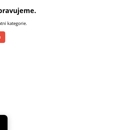
ipravujeme.
tní kategorie.
u