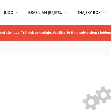
JUDO
BRAZILIAN JIU JITSU
THAJSKÝ BOX
ní výmluva. Trénink pokračuje. Využijte 10 % na celý e-shop s kóde
O