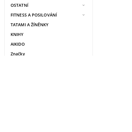
OSTATNÍ
FITNESS A POSILOVÁNÍ
TATAMI A ŽÍNĚNKY
KNIHY
AIKIDO
Značky
Facebook
Instagram
INFORMACE PRO VÁS
KONTAKT
Kontakty
objednavka
@
i
Prodejna
+ 420 603 543 