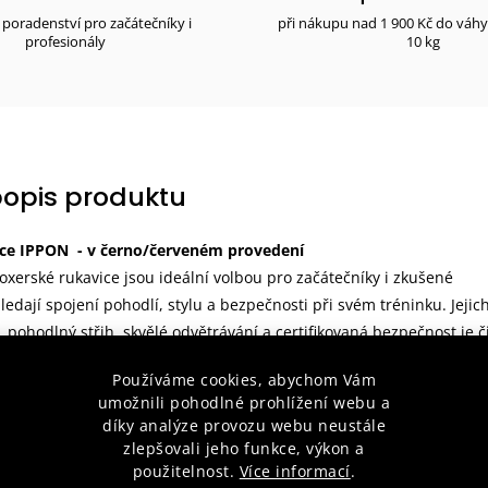
poradenství pro začátečníky i
při nákupu nad 1 900 Kč do váh
profesionály
10 kg
popis produktu
ice IPPON - v černo/červeném provedení
erské rukavice jsou ideální volbou pro začátečníky i zkušené
hledají spojení pohodlí, stylu a bezpečnosti při svém tréninku. Jejic
 pohodlný střih, skvělé odvětrávání a certifikovaná bezpečnost je č
m doplňkem pro každého, kdo se věnuje boxu nebo jiným bojovým
Používáme cookies, abychom Vám
umožnili pohodlné prohlížení webu a
díky analýze provozu webu neustále
ukavice jsou vyrobeny z vysokopevnostního
PU materiálu
, což
zlepšovali jeho funkce, výkon a
 odolnost a dlouhou životnost. Carbon vzhled dodává rukavicím
použitelnost.
Více informací
.
vý vzhled, který zaujme každého milovníka bojových sportů.