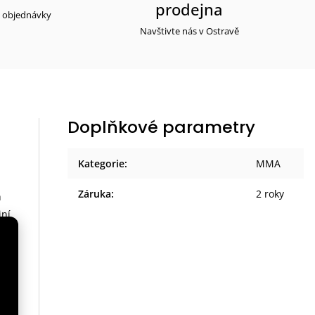
prodejna
y objednávky
Navštivte nás v Ostravě
Doplňkové parametry
Kategorie
:
MMA
Záruka
:
2 roky
h
iní