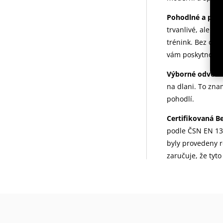
Pohodlné a per
trvanlivé, ale ta
trénink. Bez ohl
vám poskytnou po
Výborné odvětr
na dlani. To zna
pohodlí.
Certifikovaná B
podle ČSN EN 132
byly provedeny 
zaručuje, že tyt