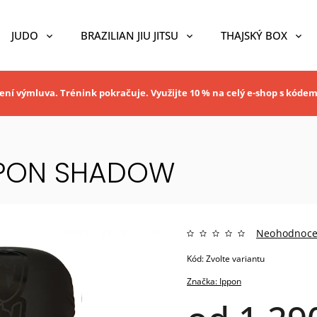
JUDO
BRAZILIAN JIU JITSU
THAJSKÝ BOX
ní výmluva. Trénink pokračuje. Využijte 10 % na celý e-shop s kóde
PPON SHADOW
Neohodnoc
Kód:
Zvolte variantu
Značka:
Ippon