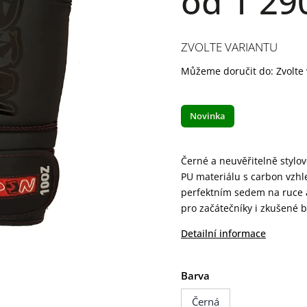
od
1 29
ZVOLTE VARIANTU
Můžeme doručit do:
Zvolte
Novinka
Černé a neuvěřitelně stylo
PU materiálu s carbon vzhle
perfektním sedem na ruce a 
pro začátečníky i zkušené 
Detailní informace
Barva
Černá