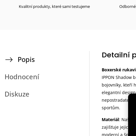
Kvalitní produkty, které sami testujeme
Odborné 
Detailní 
Popis
Boxerské rukav
Hodnocení
IPPON Shadow box
bojovníky, kteří 
Diskuze
elegantní design,
nepostradatelný
sportům.
Materiál
: Naše r
zajišťuje jejich
moderní a špičko