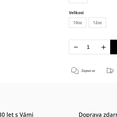
Velikost
10oz
12oz
Zeptat se
30 let s Vámi
Doprava zda