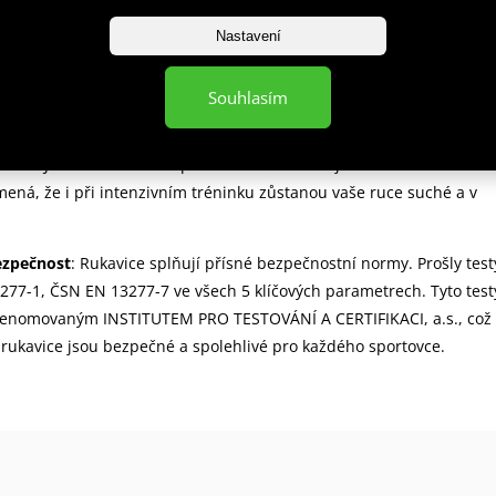
Nastavení
fektně padnou
: Díky pečlivému designu jsou tyto rukavice nejen
ké velmi pohodlné. Perfektně sedí na ruce, což je klíčové pro efektiv
edu na to, zda jste začátečník nebo zkušený bojovník, tyto rukavice
Souhlasím
hodlí a jistotu během každého cvičení.
ávání
: Jedním z hlavních prvků těchto rukavic je skvělé odvětrávání
mená, že i při intenzivním tréninku zůstanou vaše ruce suché a v
ezpečnost
: Rukavice splňují přísné bezpečnostní normy. Prošly test
77-1, ČSN EN 13277-7 ve všech 5 klíčových parametrech. Tyto test
renomovaným INSTITUTEM PRO TESTOVÁNÍ A CERTIFIKACI, a.s., což
o rukavice jsou bezpečné a spolehlivé pro každého sportovce.