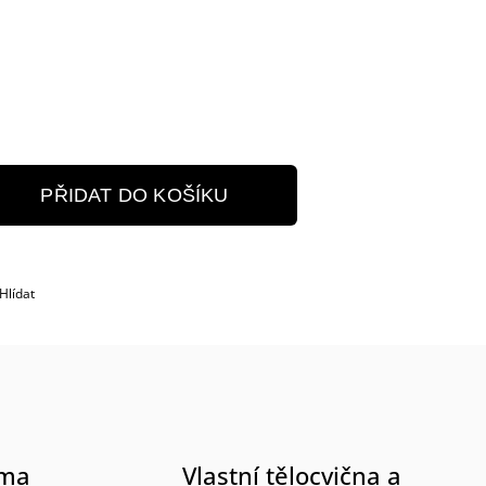
PŘIDAT DO KOŠÍKU
Hlídat
rma
Vlastní tělocvična a