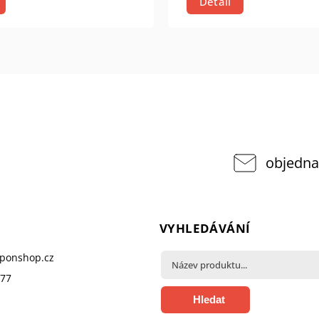
Detail
objedna
VYHLEDÁVÁNÍ
pponshop.cz
377
Hledat