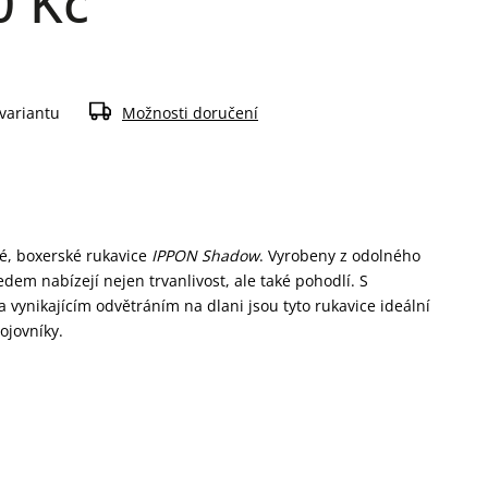
0 Kč
 variantu
Možnosti doručení
vé, boxerské rukavice
IPPON Shadow
. Vyrobeny z odolného
dem nabízejí nejen trvanlivost, ale také pohodlí. S
vynikajícím odvětráním na dlani jsou tyto rukavice ideální
bojovníky.