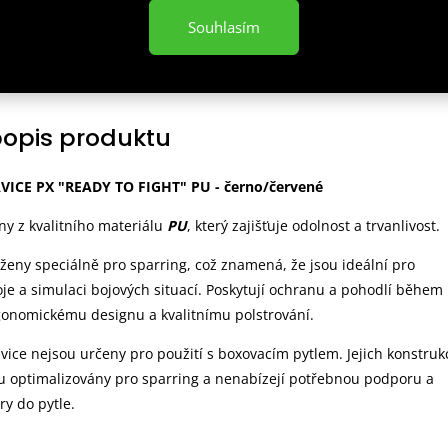
Souhlasím
popis produktu
ICE PX "READY TO FIGHT" PU - černo/červené
ny z kvalitního materiálu
PU
, který zajišťuje odolnost a trvanlivost.
rženy speciálně pro sparring, což znamená, že jsou ideální pro
je a simulaci bojových situací. Poskytují ochranu a pohodlí během
gonomickému designu a kvalitnímu polstrování.
avice nejsou určeny pro použití s boxovacím pytlem. Jejich konstruk
ou optimalizovány pro sparring a nenabízejí potřebnou podporu a
y do pytle.