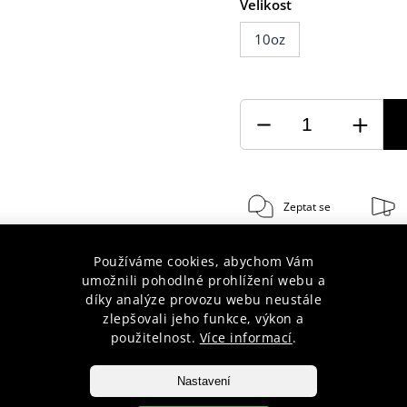
Velikost
10oz
Zeptat se
Používáme cookies, abychom Vám
umožnili pohodlné prohlížení webu a
díky analýze provozu webu neustále
zlepšovali jeho funkce, výkon a
použitelnost.
Více informací
.
30 let s Vámi
Doprava zda
Nastavení
poradenství pro začátečníky i
při nákupu nad 1 900 Kč do váh
profesionály
10 kg