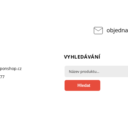
objedna
VYHLEDÁVÁNÍ
pponshop.cz
377
Hledat