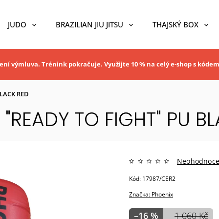
JUDO
BRAZILIAN JIU JITSU
THAJSKÝ BOX
ní výmluva. Trénink pokračuje. Využijte 10 % na celý e-shop s kóde
BLACK RED
 "READY TO FIGHT" PU B
Neohodnoc
Kód:
17987/CER2
Značka:
Phoenix
–16 %
1 060 Kč