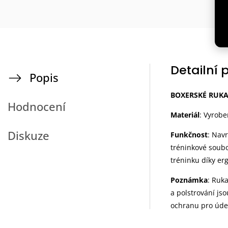
Detailní 
Popis
BOXERSKÉ RUKAV
Hodnocení
Materiál
: Vyrobe
Diskuze
Funkčnost
: Nav
tréninkové soubo
tréninku díky er
Poznámka
: Ruk
a polstrování js
ochranu pro úder