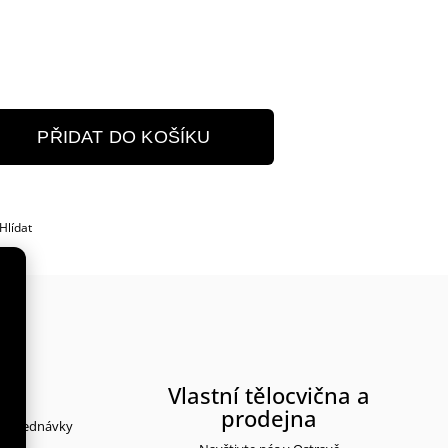
PŘIDAT DO KOŠÍKU
Hlídat
rma
Vlastní tělocvična a
prodejna
y objednávky