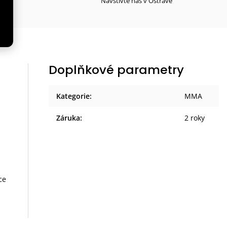
Navštivte nás v Ostravě
Doplňkové parametry
Kategorie
:
MMA
Záruka
:
2 roky
ce