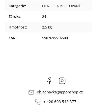
Kategorie
:
FITNESS A POSILOVÁNÍ
Záruka
:
24
Hmotnost
:
2.5 kg
EAN
:
5907695516500
Facebook
Instagram
objednavka
@
ipponshop.cz
+ 420 603 543 377