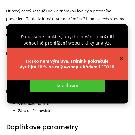
Litinový černý kotouč HMS je známkou kvality a precizního
provedení. Tento talíř má otvor o průměru 31 mm, je tedy vhodný
pro všechny typy klasických os. Závaží je opatřeno povrchovou
úpravou prodlužující jeho životnost.
Používáme cookies, abychom Vám umožnili
pohodlné prohlížení webu a díky analýze
provozu webu neustále zlepšovali jeho funkce,
Parametry:
výkon a použitelnost.
Více informací
.
Horko není výmluva. Trénink pokračuje.
Průměr otvoru: 31 mm
Využijte 10 % na celý e-shop s kódem LETO10.
Nastavení
Váha: 2,5 kg
Souhlasím
Upozornění:
Certifikát, norma:
Záruka: 24 měsíců
Doplňkové parametry