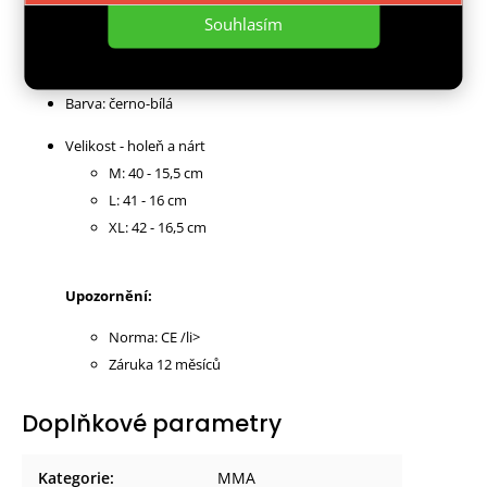
Materiál: syntetická kůže
Souhlasím
Výplň chráničů:speciální PUR pěna
Široké a pevné pásky pro snadné zápínaní
Barva: černo-bílá
Velikost - holeň a nárt
M: 40 - 15,5 cm
L: 41 - 16 cm
XL: 42 - 16,5 cm
Upozornění:
Norma: CE /li>
Záruka 12 měsíců
Doplňkové parametry
Kategorie
:
MMA