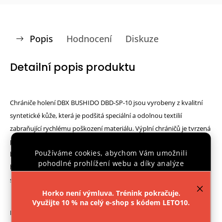
Popis
Hodnocení
Diskuze
Detailní popis produktu
Chrániče holení DBX BUSHIDO DBD-SP-10 jsou vyrobeny z kvalitní
syntetické kůže, která je podšitá speciální a odolnou textilií
zabraňující rychlému poškození materiálu. Výplní chráničů je tvrzená
pěna, která skvěle tlumí údery a zaručuje uživateli každodenní
Používáme cookies, abychom Vám umožnili
bezproblémové využití. Chránič dokonale kopíruje přirozený tvar
pohodlné prohlížení webu a díky analýze
holeně a nártu a navíc neomezuje v pohybu při nácviku technik a při
provozu webu neustále zlepšovali jeho funkce,
sparingu.
výkon a použitelnost.
Více informací
.
Horko není výmluva. Trénink pokračuje.
Využijte 10 % na celý e-shop s kódem LETO10.
Nastavení
Parametry: