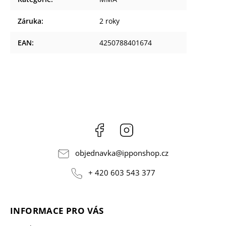
Záruka
:
2 roky
EAN
:
4250788401674
Facebook
Instagram
objednavka
@
ipponshop.cz
+ 420 603 543 377
INFORMACE PRO VÁS