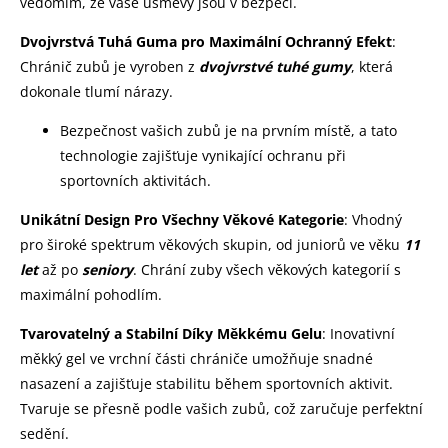
vědomím, že vaše úsměvy jsou v bezpečí.
Dvojvrstvá Tuhá Guma pro Maximální Ochranný Efekt
:
Chránič zubů je vyroben z
dvojvrstvé tuhé gumy
, která
dokonale tlumí nárazy.
Bezpečnost vašich zubů je na prvním místě, a tato
technologie zajišťuje vynikající ochranu při
sportovních aktivitách.
Unikátní Design Pro Všechny Věkové Kategorie
: Vhodný
pro široké spektrum věkových skupin, od juniorů ve věku
11
let
až po
seniory
. Chrání zuby všech věkových kategorií s
maximální pohodlím.
Tvarovatelný a Stabilní Díky Měkkému Gelu
: Inovativní
měkký gel ve vrchní části chrániče umožňuje snadné
nasazení a zajišťuje stabilitu během sportovních aktivit.
Tvaruje se přesně podle vašich zubů, což zaručuje perfektní
sedění.