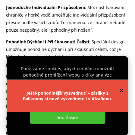
Jednoduché Individuální Přizpůsobení
: Možnost tvarování
chrániče v horké vodě umožňuje individuální přizpůsobení
přesně podle vašich zubů. To znamená, že chránič nebude
pouze bezpečný, ale i pohodlný při nošení.
Pohodlné Dýchání i Při Skousnutí Čelistí
: Speciální design
umožňuje pohodlné dýchání i při skousnutí čelistí, což je
klíčové při sportovních aktivitách, které vyžadují intenzivní
pohyb.
Používáme cookies, abychom Vám umožnili
pohodlné prohlížení webu a díky analýze
Kvalitní Materiál a Ověřená Bezpečnost
: Chránič byl
provozu webu neustále zlepšovali jeho funkce,
otestován v renomovaných institucích, včetně UK Satra
výkon a použitelnost.
Více informací
.
House a Státního zdravotnického ústavu. Díky tomu můžete
Ještě pohodlnější vyzvednutí – zásilky z
mít jistotu, že tento produkt splňuje nejvyšší standardy
Balíkovny si nově vyzvednete i v AlzaBoxu.
Nastavení
bezpečnosti.
Souhlasím
Elegantní a Praktická Krabička
: Chránič je dodáván v
průhledné krabičce s otvory pro větrání, což nejen že
usnadňuje jeho skladování, ale také zajišťuje, že zůstává