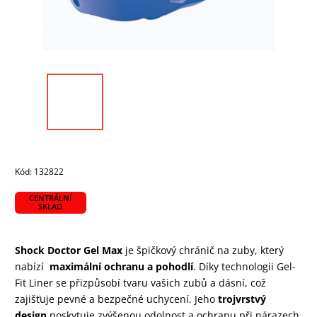
Kód:
132822
CENTRÁLNÍ
SKLAD
Shock Doctor Gel Max
je špičkový chránič na zuby, který
nabízí
maximální ochranu a pohodlí
. Díky technologii Gel-
Fit Liner se přizpůsobí tvaru vašich zubů a dásní, což
zajišťuje pevné a bezpečné uchycení. Jeho
trojvrstvý
design
poskytuje zvýšenou odolnost a ochranu při nárazech,