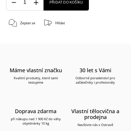
PŘIDAT DO KOŠÍKU
Zeptat se
Hlídat
Máme vlastní značku
30 let s Vámi
Kvalitní produkty, které sami
Odborné poradenství pro
testujeme
začátečníky i profesionály
Doprava zdarma
Vlastní tělocvična a
prodejna
při nákupu nad 1 900 Kč do váhy
objednávky 10 kg
Navštivte nás v Ostravě