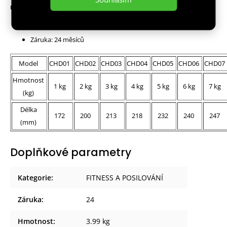
Upozornění:
Certifikát, norma: CE
Záruka: 24 měsíců
Model
CHD01
CHD02
CHD03
CHD04
CHD05
CHD06
CHD07
Hmotnost
1 kg
2 kg
3 kg
4 kg
5 kg
6 kg
7 kg
(kg)
Délka
172
200
213
218
232
240
247
(mm)
Doplňkové parametry
Kategorie
:
FITNESS A POSILOVÁNÍ
Záruka
:
24
Hmotnost
:
3.99 kg