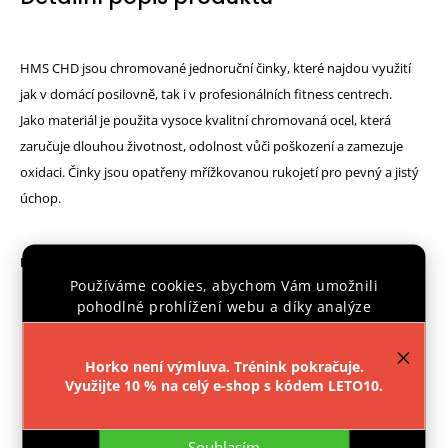
HMS CHD jsou chromované jednoruční činky, které najdou využití
jak v domácí posilovně, tak i v profesionálních fitness centrech.
Jako materiál je použita vysoce kvalitní chromovaná ocel, která
zaručuje dlouhou životnost, odolnost vůči poškození a zamezuje
oxidaci. Činky jsou opatřeny mřížkovanou rukojetí pro pevný a jistý
úchop.
Parametry:
Používáme cookies, abychom Vám umožnili
Materiál: chromovaná ocel
pohodlné prohlížení webu a díky analýze
Průměr úchopové části: 27 mm
provozu webu neustále zlepšovali jeho funkce,
výkon a použitelnost.
Více informací
.
Délka úchopové části: 120 mm
Horko není výmluva. Trénink pokračuje.
Váha: 2 kg
Využijte 10 % na celý e-shop s kódem LETO10.
Nastavení
Balení obsahuje 2 ks činek
Souhlasím