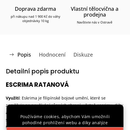
Doprava zdarma
Vlastní tělocvična a
prodejna
při nákupu nad 1 900 Kč do váhy
objednávky 10 kg
Navštivte nás v Ostravě
Popis
Hodnocení
Diskuze
Detailní popis produktu
ESCRIMA RATANOVÁ
Využití
: Eskrima je filipínské bojové umění, které se
zaměřuje na používání různých zbraní, včetně escrimy, dýky
a meče. Mnoho lidí trénuje escrimu jako způsob
Používáme cookies, abychom Vám umožnili
sebeobrany, protože se zaměřuje na efektivní a praktické
pohodlné prohlížení webu a díky analýze
techniky použitelné v boji v blízkém souboji.
provozu webu neustále zlepšovali jeho funkce,