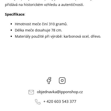
přidává na historickém vzhledu a autentičnosti.
Specifikace
:
Hmotnost meče činí 310 gramů.
Délka meče dosahuje 78 cm.
Materiály použité při výrobě: karbonová ocel, dřevo.
Facebook
Instagram
objednavka
@
ipponshop.cz
+ 420 603 543 377