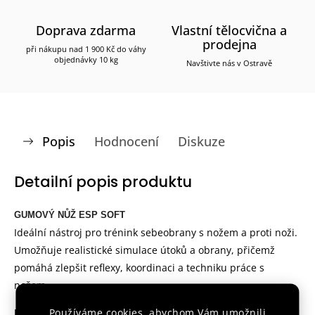
Doprava zdarma
Vlastní tělocvična a
prodejna
při nákupu nad 1 900 Kč do váhy
objednávky 10 kg
Navštivte nás v Ostravě
Popis
Hodnocení
Diskuze
Detailní popis produktu
GUMOVÝ NŮŽ ESP SOFT
Ideální nástroj pro trénink sebeobrany s nožem a proti noži.
Umožňuje realistické simulace útoků a obrany, přičemž
pomáhá zlepšit reflexy, koordinaci a techniku práce s
nožem.
Materiál a délka
Používáme cookies, abychom Vám umožnili
:
Nůž je v
yroben z
odolného plastu
. S