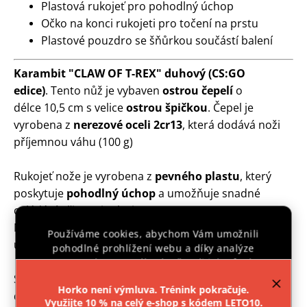
Plastová rukojeť pro pohodlný úchop
Očko na konci rukojeti pro točení na prstu
Plastové pouzdro se šňůrkou součástí balení
Karambit "CLAW OF T-REX" duhový (CS:GO
edice)
. Tento nůž je vybaven
ostrou čepelí
o
délce 10,5 cm s velice
ostrou špičkou
. Čepel je
vyrobena z
nerezové oceli 2cr13
, která dodává noži
příjemnou váhu (100 g)
Rukojeť nože je vyrobena z
pevného plastu
, který
poskytuje
pohodlný úchop
a umožňuje snadné
ovládání při manipulaci.
Na konci rukojeti najdete
praktické očko
, které
Používáme cookies, abychom Vám umožnili
umožňuje točení nože na prstu a pevnější úchop.
pohodlné prohlížení webu a díky analýze
provozu webu neustále zlepšovali jeho funkce,
výkon a použitelnost.
Více informací
.
Součástí balení je také
plastové pouzdro
se šňůrkou,
Horko není výmluva. Trénink pokračuje.
díky kterému můžete nůž nosit bezpečně u sebe.
Využijte 10 % na celý e-shop s kódem LETO10.