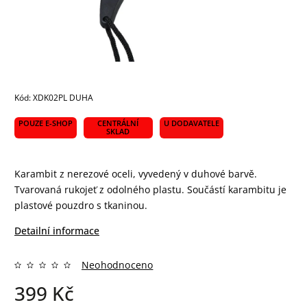
Kód:
XDK02PL DUHA
POUZE E-SHOP
CENTRÁLNÍ
U DODAVATELE
SKLAD
Karambit z nerezové oceli, vyvedený v duhové barvě.
Tvarovaná rukojeť z odolného plastu. Součástí karambitu je
plastové pouzdro s tkaninou.
Detailní informace
Neohodnoceno
399 Kč