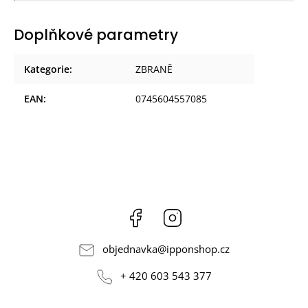
Doplňkové parametry
Kategorie
:
ZBRANĚ
EAN
:
0745604557085
Facebook
Instagram
objednavka
@
ipponshop.cz
+ 420 603 543 377