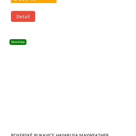
Detail
Novinka
BOXERSKÉ RUKAVICE HAYABUSA MAYWEATHER