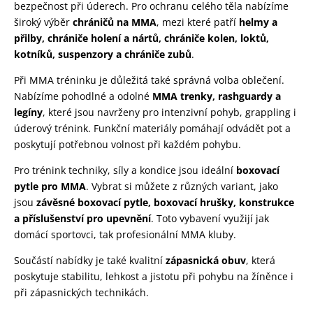
bezpečnost při úderech. Pro ochranu celého těla nabízíme
široký výběr
chráničů na MMA
, mezi které patří
helmy a
přilby, chrániče holení a nártů, chrániče kolen, loktů,
kotníků, suspenzory a chrániče zubů
.
Při MMA tréninku je důležitá také správná volba oblečení.
Nabízíme pohodlné a odolné
MMA trenky, rashguardy a
legíny
, které jsou navrženy pro intenzivní pohyb, grappling i
úderový trénink. Funkční materiály pomáhají odvádět pot a
poskytují potřebnou volnost při každém pohybu.
Pro trénink techniky, síly a kondice jsou ideální
boxovací
pytle pro MMA
. Vybrat si můžete z různých variant, jako
jsou
závěsné boxovací pytle, boxovací hrušky, konstrukce
a příslušenství pro upevnění
. Toto vybavení využijí jak
domácí sportovci, tak profesionální MMA kluby.
Součástí nabídky je také kvalitní
zápasnická obuv
, která
poskytuje stabilitu, lehkost a jistotu při pohybu na žíněnce i
při zápasnických technikách.