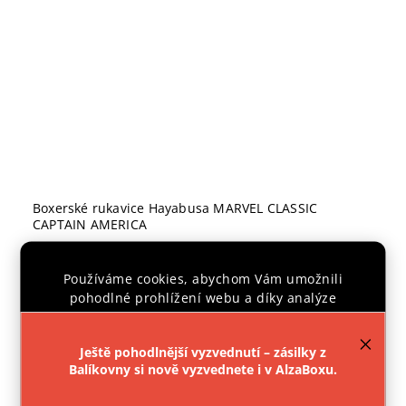
Boxerské rukavice Hayabusa MARVEL CLASSIC
CAPTAIN AMERICA
Skladem
Používáme cookies, abychom Vám umožnili
–17 %
3 225 Kč
pohodlné prohlížení webu a díky analýze
2 650 Kč
provozu webu neustále zlepšovali jeho funkce,
výkon a použitelnost.
Více informací
.
Ještě pohodlnější vyzvednutí – zásilky z
Detail
Balíkovny si nově vyzvednete i v AlzaBoxu.
Nastavení