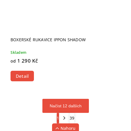
BOXERSKÉ RUKAVICE IPPON SHADOW
Skladem
1 290 Kč
od
Detail
Načíst 12 dalších
1
39
Nahoru