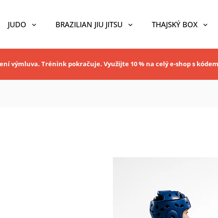
JUDO
BRAZILIAN JIU JITSU
THAJSKÝ BOX
ní výmluva. Trénink pokračuje. Využijte 10 % na celý e-shop s kóde