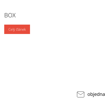
BOX
Celý článek
objedna