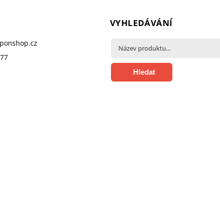
VYHLEDÁVÁNÍ
pponshop.cz
377
Hledat