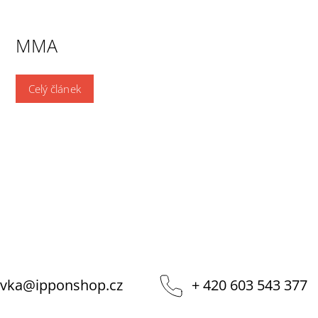
MMA
Celý článek
vka
@
ipponshop.cz
+ 420 603 543 377