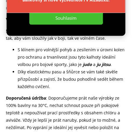
náročných tréninků. Díky tomu se budete cítit svěže i po
Nastavení
několika hodinách intenzivního cvičení.
Souhlasím
Velikost
= výška postavy
Střih/vlastnosti
: Ippon Kalhoty Judo White jsou navrženy
tak, aby vám sloužily jak v boji, tak ve volném čase.
S klínem pro volnější pohyb a zesílením v úrovni kolen
pro ochranu a trvanlivost jsou tyto kalhoty ideální
volbou pro bojové sporty, jako je
judo
a
ju jitsu
.
Díky elastickému pasu a šňůrce se vám také skvěle
přizpůsobí a zajistí, že budou pohodlně sedět během
každého cvičení.
Doporučená údržba
: Doporučujeme prát naše výrobky ze
100% bavlny na 30°C, nechat schnout pouze při pokojové
teplotě a nepoužívat prací prostředky s obsahem chlóru a
aviváže. Vždy je lepší je prát naruby, pokud je to možné, a
neždímat. Po vyprání je ideální jej vyvěsit nebo položit na