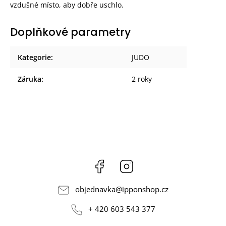
vzdušné místo, aby dobře uschlo.
Doplňkové parametry
Kategorie
:
JUDO
Záruka
:
2 roky
Facebook
Instagram
objednavka
@
ipponshop.cz
+ 420 603 543 377