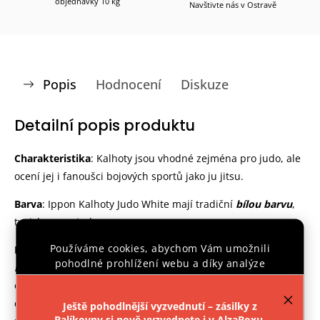
objednávky 10 kg
Navštivte nás v Ostravě
Popis
Hodnocení
Diskuze
Detailní popis produktu
Charakteristika
:
Kalhoty jsou vhodné zejména pro judo, ale
ocení jej i fanoušci bojových sportů jako ju jitsu.
Barva
: Ippon Kalhoty Judo White mají tradiční
bílou barvu
,
typickou pro judo.
Používáme cookies, abychom Vám umožnili
Materiál
: Ippon Kalhoty Judo White jsou vyrobeny ze
100%
pohodlné prohlížení webu a díky analýze
bavlny
s vyšší gramáží, což zaručuje jejich trvanlivost a
provozu webu neustále zlepšovali jeho funkce,
odolnost. Tato kvalitní bavlna poskytuje optimální ventilaci,
výkon a použitelnost.
Více informací
.
což vám umožní udržovat pohodlnou teplotu těla během
Ještě pohodlnější vyzvednutí – zásilky z
Balíkovny si nově vyzvednete i v AlzaBoxu.