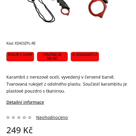
Kód:
XDKOZPL-RE
POUZE E-SHOP
CENTRÁLNÍ
U DODAVATELE
SKLAD
Karambit z nerezové oceli, vyvedený v červené barvě.
Tvarovaná rukojeť z odolného plastu. Součástí karambitu je
plastové pouzdro s tkaninou.
Detailní informace
Neohodnoceno
249 Kč