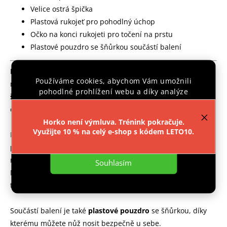
Velice ostrá špička
Plastová rukojeť pro pohodlný úchop
Očko na konci rukojeti pro točení na prstu
Plastové pouzdro se šňůrkou součástí balení
Karambit "CLAW OF T-REX" červený (CS:GO edice)
. Tento
Používáme cookies, abychom Vám umožnili
nůž je vybaven
ostrou čepelí
o délce 10,5 cm s velice
ostrou
pohodlné prohlížení webu a díky analýze
špičkou
. Čepel je vyrobena z
nerezové oceli 2cr13
, která
provozu webu neustále zlepšovali jeho funkce,
dodává noži příjemnou váhu (100 g)
výkon a použitelnost.
Více informací
.
Horko není výmluva. Trénink pokračuje.
Využijte 10 % na celý e-shop s kódem LETO10.
Rukojeť nože je vyrobena z
pevného plastu
, který poskytuje
Nastavení
pohodlný úchop
a umožňuje snadné ovládání při
manipulaci.
Souhlasím
Na konci rukojeti najdete
praktické očko
, které umožňuje
točení nože na prstu a pevnější úchop.
Součástí balení je také
plastové pouzdro
se šňůrkou, díky
kterému můžete nůž nosit bezpečně u sebe.