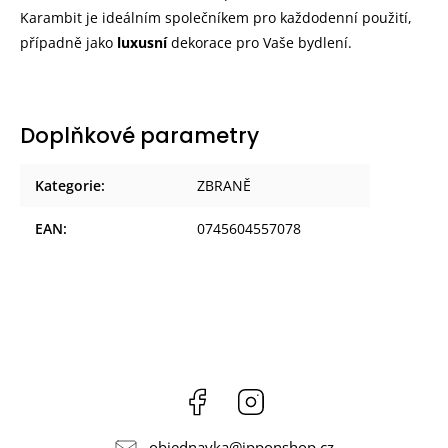
Karambit je ideálním společníkem pro každodenní použití,
případně jako
luxusní
dekorace pro Vaše bydlení.
Doplňkové parametry
Kategorie
:
ZBRANĚ
EAN
:
0745604557078
Facebook
Instagram
objednavka
@
ipponshop.cz