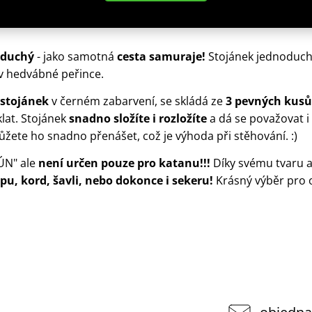
duchý
- jako samotná
cesta samuraje!
Stojánek jednoduch
o v hedvábné peřince.
 stojánek
v černém zabarvení, se skládá ze
3 pevných kusů
klat. Stojánek
snadno složíte i rozložíte
a dá se považovat i
žete ho snadno přenášet, což je výhoda při stěhování. :)
ÚN" ale
není určen pouze pro katanu!!!
Díky svému tvaru a 
u, kord, šavli, nebo dokonce i sekeru!
Krásný výběr pro