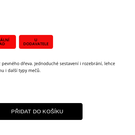
ÁLNÍ
U
LAD
DODAVATELE
 z pevného dřeva. Jednoduché sestavení i rozebrání, lehce
nu i další typy mečů.
PŘIDAT DO KOŠÍKU