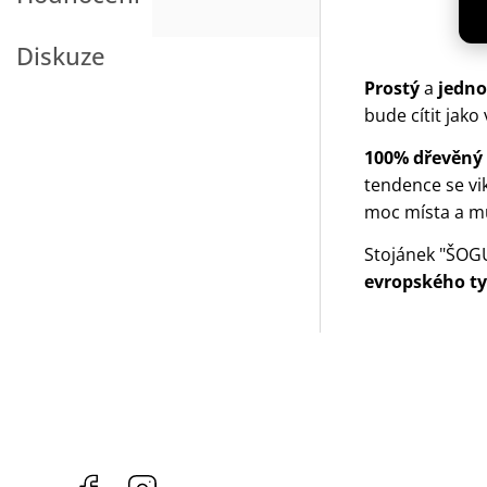
Diskuze
Prostý
a
jedno
bude cítit jak
100% dřevěný
tendence se vi
moc místa a mů
Stojánek "ŠOG
evropského typ
Facebook
Instagram