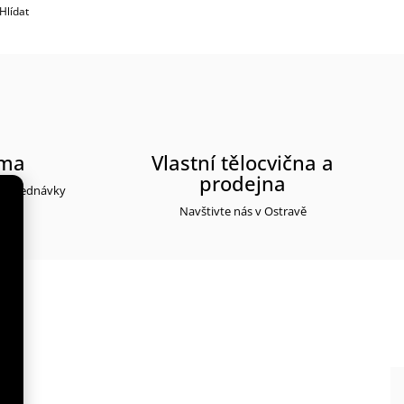
Hlídat
rma
Vlastní tělocvična a
prodejna
y objednávky
Navštivte nás v Ostravě