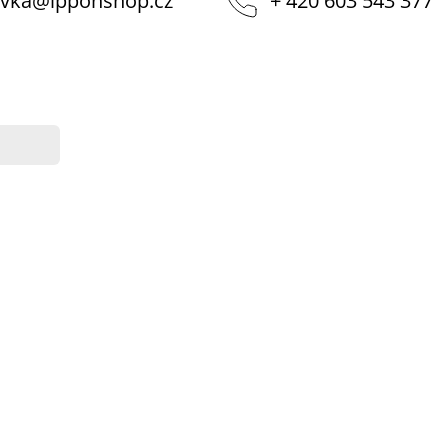
vka
@
ipponshop.cz
+ 420 603 543 377