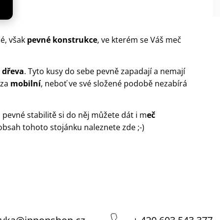
é, však
pevné konstrukce
, ve kterém se Váš meč
 dřeva
. Tyto kusy do sebe pevně zapadají a nemají
 za
mobilní
, neboť ve své složené podobě nezabírá
pevné stabilitě si do něj můžete dát i m
eč
 obsah tohoto stojánku
naleznete zde
;-)