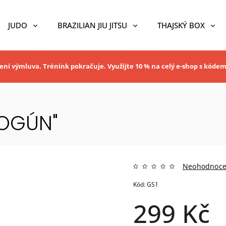
JUDO
BRAZILIAN JIU JITSU
THAJSKÝ BOX
ní výmluva. Trénink pokračuje. Využijte 10 % na celý e-shop s kóde
ŠOGÚN"
Neohodnoc
Kód:
GS1
299 Kč