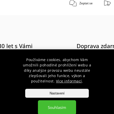
Zeptat se
30 let s Vámi
Doprava zda
poradenství pro začátečníky i
při nákupu nad 1 900 Kč do váh
profesionály
10 kg
Používáme cookies, abychom Vám
umožnili pohodlné prohlížení webu a
díky analýze provozu webu neustále
zlepšovali jeho funkce, výkon a
použitelnost.
Více informací
.
popis produktu
Nastavení
Souhlasím
 katanu "ŠOGÚN"