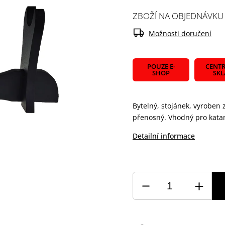
ZBOŽÍ NA OBJEDNÁVKU
Možnosti doručení
POUZE E-
CENTR
SHOP
SK
Bytelný, stojánek, vyroben
přenosný. Vhodný pro kata
Detailní informace