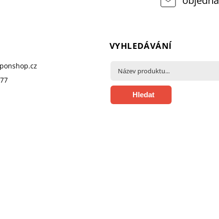
objedna
VYHLEDÁVÁNÍ
pponshop.cz
377
Hledat