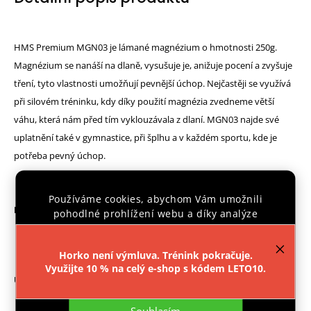
HMS Premium MGN03 je lámané magnézium o hmotnosti 250g.
Magnézium se nanáší na dlaně, vysušuje je, anižuje pocení a zvyšuje
tření, tyto vlastnosti umožňují pevnější úchop. Nejčastěji se využívá
při silovém tréninku, kdy díky použití magnézia zvedneme větší
váhu, která nám před tím vyklouzávala z dlaní. MGN03 najde své
uplatnění také v gymnastice, při šplhu a v každém sportu, kde je
potřeba pevný úchop.
Používáme cookies, abychom Vám umožnili
Parametry:
pohodlné prohlížení webu a díky analýze
provozu webu neustále zlepšovali jeho funkce,
Složení: 100% magnézium
výkon a použitelnost.
Více informací
.
Hmotnost: 250 g
Horko není výmluva. Trénink pokračuje.
Využijte 10 % na celý e-shop s kódem LETO10.
Nastavení
Upozornění:
Certifikát, norma:
Souhlasím