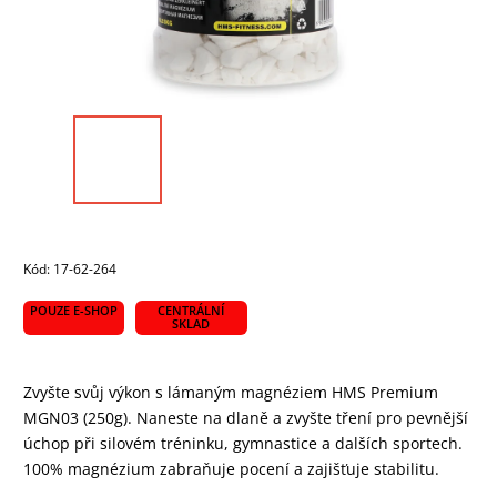
Kód:
17-62-264
POUZE E-SHOP
CENTRÁLNÍ
SKLAD
Zvyšte svůj výkon s lámaným magnéziem HMS Premium
MGN03 (250g). Naneste na dlaně a zvyšte tření pro pevnější
úchop při silovém tréninku, gymnastice a dalších sportech.
100% magnézium zabraňuje pocení a zajišťuje stabilitu.