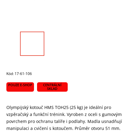
Kód:
17-61-106
POUZE E-SHOP
CENTRÁLNÍ
SKLAD
Olympijský kotouč HMS TOH25 (25 kg) je ideální pro
vzpěračský a funkční trénink. Vyroben z oceli s gumovým
povrchem pro ochranu talíře i podlahy. Madla usnadňují
manipulaci a cvičení s kotoučem. Průměr otvoru 51 mm.