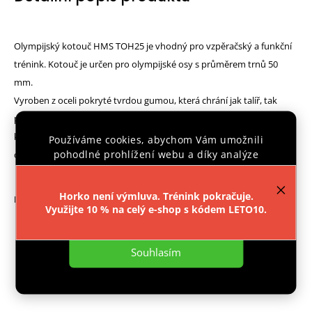
Olympijský kotouč HMS TOH25 je vhodný pro vzpěračský a funkční
trénink. Kotouč je určen pro olympijské osy s průměrem trnů 50
mm.
Vyroben z oceli pokryté tvrdou gumou, která chrání jak talíř, tak
podlahu před poškozením. Navíc je vybaveny praktickými madly,
které usnadňují manipulaci s kotoučem při nakládání a vykládnání z
Používáme cookies, abychom Vám umožnili
pohodlné prohlížení webu a díky analýze
osy, ale také jsou ideální ke cvikům se samostatným kotoučem.
provozu webu neustále zlepšovali jeho funkce,
výkon a použitelnost.
Více informací
.
Horko není výmluva. Trénink pokračuje.
Parametry:
Využijte 10 % na celý e-shop s kódem LETO10.
Nastavení
Materiál: železo pokryto gumou
Průměr otvoru: 51 mm
Souhlasím
Rozměr: 440 mm
Váha: 25 kg