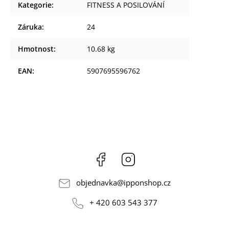
Kategorie
:
FITNESS A POSILOVÁNÍ
Záruka
:
24
Hmotnost
:
10.68 kg
EAN
:
5907695596762
Facebook
Instagram
objednavka
@
ipponshop.cz
+ 420 603 543 377