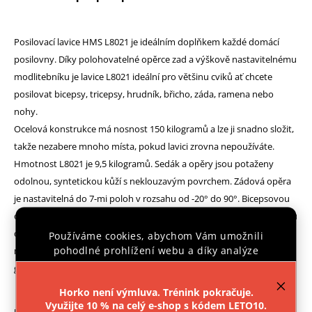
Posilovací lavice HMS L8021 je ideálním doplňkem každé domácí
posilovny. Díky polohovatelné opěrce zad a výškově nastavitelnému
modlitebníku je lavice L8021 ideální pro většinu cviků ať chcete
posilovat bicepsy, tricepsy, hrudník, břicho, záda, ramena nebo
nohy.
Ocelová konstrukce má nosnost 150 kilogramů a lze ji snadno složit,
takže nezabere mnoho místa, pokud lavici zrovna nepoužíváte.
Hmotnost L8021 je 9,5 kilogramů. Sedák a opěry jsou potaženy
odolnou, syntetickou kůží s neklouzavým povrchem. Zádová opěra
je nastavitelná do 7-mi poloh v rozsahu od -20° do 90°. Bicepsovou
opěru je možné výškově nastavit do 2 poloh. Stabilizátory lavice jsou
osazeny gumovými koncovkami, které lavici udrží pevně na svém
Používáme cookies, abychom Vám umožnili
pohodlné prohlížení webu a díky analýze
místě. Na přední noze se nacházejí poutka k zaháčení dodávaných
provozu webu neustále zlepšovali jeho funkce,
gumových lan pro trénink paží.
výkon a použitelnost.
Více informací
.
Horko není výmluva. Trénink pokračuje.
Využijte 10 % na celý e-shop s kódem LETO10.
Parametry: