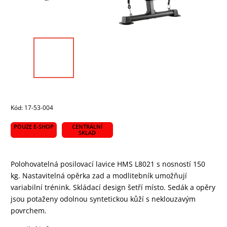
Kód:
17-53-004
POUZE E-SHOP
CENTRÁLNÍ
SKLAD
Polohovatelná posilovací lavice HMS L8021 s nosností 150
kg. Nastavitelná opěrka zad a modlitebník umožňují
variabilní trénink. Skládací design šetří místo. Sedák a opěry
jsou potaženy odolnou syntetickou kůží s neklouzavým
povrchem.