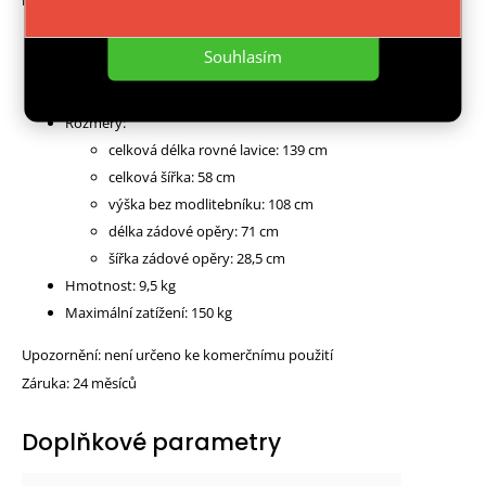
Nastavení
Materiál: ocel, guma, syntetickí kůže, dřevo
Souhlasím
Zádová opěra nastavotelná do 7-mi poloh
Modlitebník nastavitelný do 2 poloh
Rozměry:
celková délka rovné lavice: 139 cm
celková šířka: 58 cm
výška bez modlitebníku: 108 cm
délka zádové opěry: 71 cm
šířka zádové opěry: 28,5 cm
Hmotnost: 9,5 kg
Maximální zatížení: 150 kg
Upozornění: není určeno ke komerčnímu použití
Záruka: 24 měsíců
Doplňkové parametry