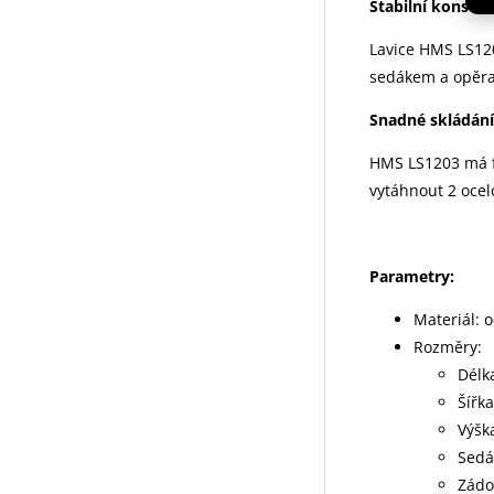
Stabilní konstr
Lavice HMS LS120
sedákem a opěrad
Snadné skládání
HMS LS1203 má fu
vytáhnout 2 ocel
Parametry:
Materiál: o
Rozměry:
Délk
Šířka
Výška
Sedá
Zádo