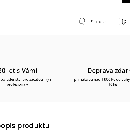
Zeptat se
30 let s Vámi
Doprava zda
poradenství pro začátečníky i
při nákupu nad 1 900 Kč do váh
profesionály
10 kg
popis produktu