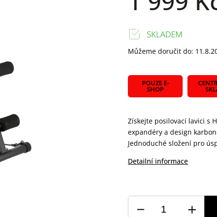
1 999 K
SKLADEM
Můžeme doručit do:
11.8.2
POUZE E-
CENTR
SHOP
SK
Získejte posilovací lavici 
expandéry a design karbonov
Jednoduché složení pro úspo
Detailní informace