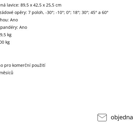
ná lavice: 89,5 x 42,5 x 25,5 cm
ádové opěry: 7 poloh, -30°; -10°; 0°; 18°; 30°; 45° a 60°
ohou: Ano
pandéry: Ano
9,5 kg
00 kg
o pro komerční použití
 měsíců
objedna