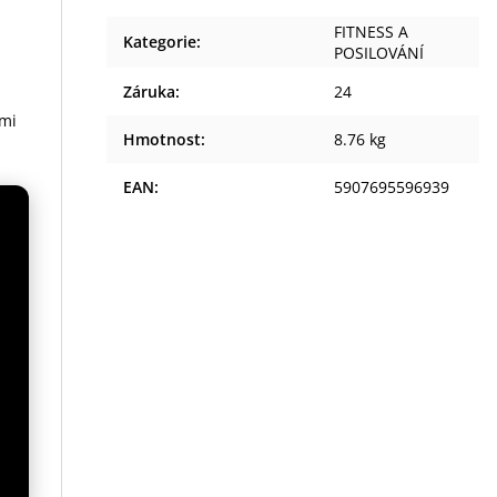
FITNESS A
Kategorie
:
POSILOVÁNÍ
a
Záruka
:
24
lmi
Hmotnost
:
8.76 kg
EAN
:
5907695596939
e
ky