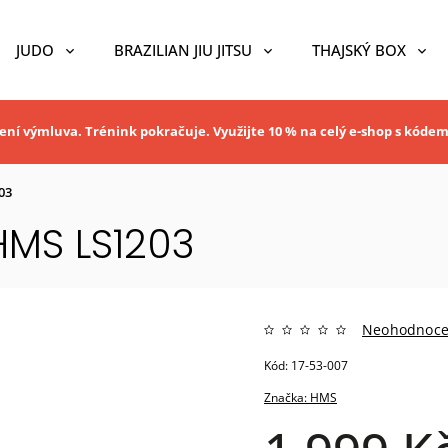
JUDO
BRAZILIAN JIU JITSU
THAJSKÝ BOX
ní výmluva. Trénink pokračuje. Využijte 10 % na celý e-shop s kóde
03
HMS LS1203
Neohodnoc
Kód:
17-53-007
Značka:
HMS