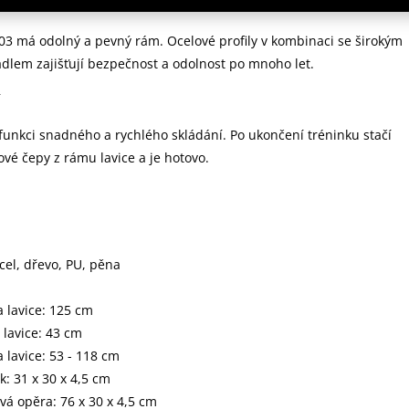
ukce
3 má odolný a pevný rám. Ocelové profily v kombinaci se širokým
lem zajišťují bezpečnost a odolnost po mnoho let.
nkci snadného a rychlého skládání. Po ukončení tréninku stačí
ové čepy z rámu lavice a je hotovo.
cel, dřevo, PU, pěna
a lavice: 125 cm
 lavice: 43 cm
 lavice: 53 - 118 cm
k: 31 x 30 x 4,5 cm
vá opěra: 76 x 30 x 4,5 cm