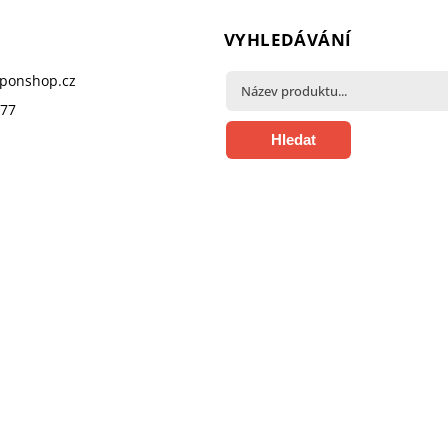
VYHLEDÁVÁNÍ
pponshop.cz
377
Hledat