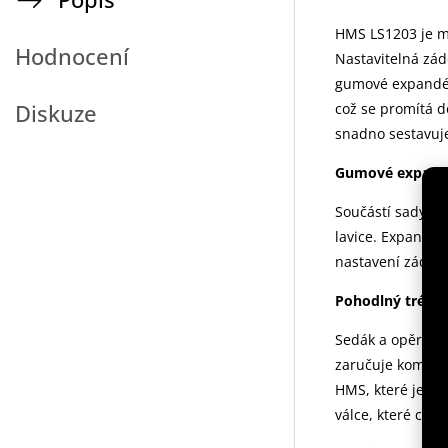
HMS LS1203 je mul
Hodnocení
Nastavitelná zád
gumové expandér
Diskuze
což se promítá do
snadno sestavuje 
Gumové expand
Součástí sady js
lavice. Expandér
nastavení zádov
Pohodlný tréni
Sedák a opěrka b
zaručuje komfort
HMS, které je odo
válce, které chr