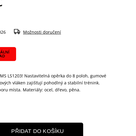
č
026
Možnosti doručení
ÁLNÍ
LAD
s HMS LS1203! Nastavitelná opěrka do 8 poloh, gumové
ých vláken zajišťují pohodlný a stabilní trénink.
ru místa. Materiály: ocel, dřevo, pěna.
PŘIDAT DO KOŠÍKU