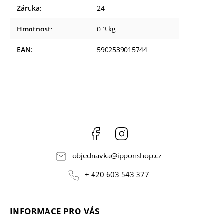
Záruka
:
24
Hmotnost
:
0.3 kg
EAN
:
5902539015744
Facebook
Instagram
objednavka
@
ipponshop.cz
+ 420 603 543 377
INFORMACE PRO VÁS