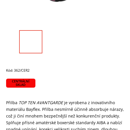
Kód:
362/CER2
CENTRÁLNÍ
SKLAD
Přilba
TOP TEN AVANTGARDE
je vyrobena z inovativního
materiálu Bayflex. Přilba nesmírně účinně absorbuje nárazy,
což ji činí mnohem bezpečnější než konkurenční produkty.
Splňuje přísné amatérské boxerské standardy AIBA a nabízí
snadné upínání, korekci velikosti suchým zipem, dlouhou