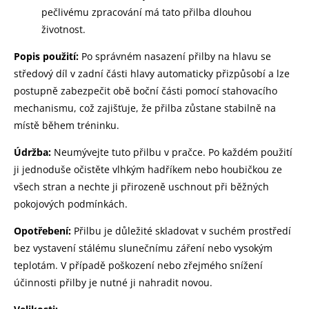
pečlivému zpracování má tato přilba dlouhou
životnost.
Popis použití:
Po správném nasazení přilby na hlavu se
středový díl v zadní části hlavy automaticky přizpůsobí a lze
postupně zabezpečit obě boční části pomocí stahovacího
mechanismu, což zajišťuje, že přilba zůstane stabilně na
místě během tréninku.
Údržba:
Neumývejte tuto přilbu v pračce. Po každém použití
ji jednoduše očistěte vlhkým hadříkem nebo houbičkou ze
všech stran a nechte ji přirozeně uschnout při běžných
pokojových podmínkách.
Opotřebení:
Přilbu je důležité skladovat v suchém prostředí
bez vystavení stálému slunečnímu záření nebo vysokým
teplotám. V případě poškození nebo zřejmého snížení
účinnosti přilby je nutné ji nahradit novou.