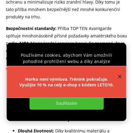
ochranu a minimalizuje riziko zranění hlavy. Díky tomu je
tato přilba mnohem bezpečnější než mnohé konkurenční
produkty na trhu.
Bezpečnostní standardy:
Přilba TOP TEN Avantgarde
splňuje mnohonásobně přísné požadavky amatérského boxu
podle
AIBA
(Mezinárodní asociace boxu). To znamená, že je
certifikována a schválena pro použití v amatérském boxu a
Používáme cookies, abychom Vám umožnili
dalších sportech, kde je vyžadována vysoká úroveň ochrany.
pohodlné prohlížení webu a díky analýze
provozu webu neustále zlepšovali jeho funkce,
Výhody produktu:
výkon a použitelnost.
Více informací
.
Horko není výmluva. Trénink pokračuje.
Snadné a rychlé upínání
Využijte 10 % na celý e-shop s kódem LETO10.
Nastavení
Korekce velikosti suchým zipem:
Díky inovativnímu
designu můžete snadno upravit velikost přilby pomocí
Souhlasím
suchého zipu.
Ochrana horní části hlavy
Dlouhá životnost:
Díky kvalitnímu materiálu a