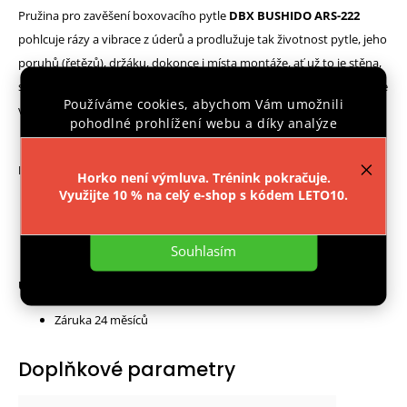
Pružina pro zavěšení boxovacího pytle
DBX BUSHIDO ARS-222
pohlcuje rázy a vibrace z úderů a prodlužuje tak životnost pytle, jeho
poruhů (řetězů), držáku, dokonce i místa montáže, ať už to je stěna,
strop nebo trám. Tato 33 centimetrů dlouhá, zapouzdřená pružina je
Používáme cookies, abychom Vám umožnili
vhodná pro pytle do 80-ti kilogramů.
pohodlné prohlížení webu a díky analýze
provozu webu neustále zlepšovali jeho funkce,
výkon a použitelnost.
Více informací
.
Parametry:
Horko není výmluva. Trénink pokračuje.
Využijte 10 % na celý e-shop s kódem LETO10.
Typ materiálu: ocel
Nastavení
Vhodná hmotnost pytle: 50 - 80 kg
Souhlasím
Upozornění:
Záruka 24 měsíců
Doplňkové parametry