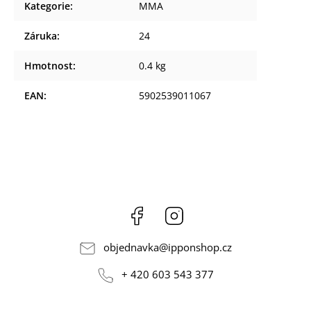
Kategorie
:
MMA
Záruka
:
24
Hmotnost
:
0.4 kg
EAN
:
5902539011067
Facebook
Instagram
objednavka
@
ipponshop.cz
+ 420 603 543 377