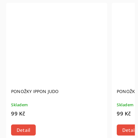
ONOŽKY IPPON JUDO
PONOŽKY IPPON
ladem
Skladem
9 Kč
99 Kč
Detail
Detail