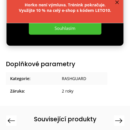
S
68 cm
43 cm
Horko není výmluva. Trénink pokračuje.
Využijte 10 % na celý e-shop s kódem LETO10.
M
70 cm
44 cm
Nastavení
L
72 cm
46cm
XL
74 cm
48 cm
Souhlasím
XXL
76 cm
50,5 cm
Doplňkové parametry
Kategorie
:
RASHGUARD
Záruka
:
2 roky
Související produkty
Previous
Next