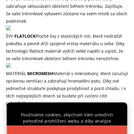
zabraňuje sklouzávání oblečení během tréninku. Zajišťuje,
že vaše tréninkové vybavení zůstane na svém místě za všech
podmínek.
ŠVY
FLATLOCK
Ploché švy z elastických nití, které nedráždí
pokožku a pevně drží spojené vrstvy materiálu u sebe. Díky
technologii flatlock materiál vydrží velké napětí a zajistí, že
se vaše tréninkové oblečení během tréninku neroztrhne.
MATERIÁL
MICROMESH
Materiál s mikrootvory, které zaručují
správnou ventilaci a zabraňují hromadění potu. Díky své
jedinečné struktuře poskytuje prodyšnost a pocit chladu. I v
těch nejteplejších dnech se budete při cvičení cítit
pohodlně.
Používáme cookies, abychom Vám umožnili
Velikost
A
B
pohodlné prohlížení webu a díky analýze
provozu webu neustále zlepšovali jeho funkce,
XS
67 cm
41,5 cm
výkon a použitelnost.
Více informací
.