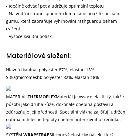
- Ideálně odvádí pot a udržuje optimální teplotu
- Na vnitřní straně spodního lemu jsme použili speciální
gumu, která zabraňuje vyhrnování rashguardu během
cvičení
- Vysoce kvalitní potisk
Materiálové složení:
Hlavná tkanina: polyester 87%, elastan 13%
Síťka(micromesh): polyester 82%, elastan 18%
MATERIÁL
THERMOFLEX
Materiál je vysoce elastický, takže
působí jako druhá kůže, dokonale obepíná postavu a
zdůrazňuje její přednosti. Speciální vlákna zajišťují udržení
optimální tělesné teploty i během intenzivního tréninku.
SYSTÉM
WRAPSTRAP
Silikonový elastický pásek, který