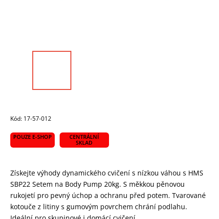
Kód:
17-57-012
POUZE E-SHOP
CENTRÁLNÍ
SKLAD
Získejte výhody dynamického cvičení s nízkou váhou s HMS
SBP22 Setem na Body Pump 20kg. S měkkou pěnovou
rukojetí pro pevný úchop a ochranu před potem. Tvarované
kotouče z litiny s gumovým povrchem chrání podlahu.
Ideální pro skupinové i domácí cvičení.