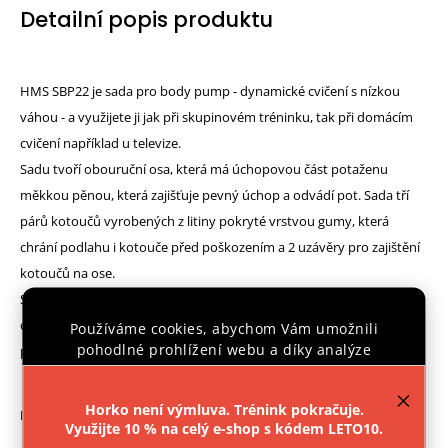
Detailní popis produktu
HMS SBP22 je sada pro body pump - dynamické cvičení s nízkou
váhou - a využijete ji jak při skupinovém tréninku, tak při domácím
cvičení například u televize.
Sadu tvoří obouruční osa, která má úchopovou část potaženu
měkkou pěnou, která zajišťuje pevný úchop a odvádí pot. Sada tří
párů kotoučů vyrobených z litiny pokryté vrstvou gumy, která
chrání podlahu i kotouče před poškozením a 2 uzávěry pro zajištění
kotoučů na ose.
Samotné kotouče mají tvar dvanáctiúhelníku, takže se činka po
odložení neodvalí. Otvory v kotoučích slouží jako madla a lze je tak
Používáme cookies, abychom Vám umožnili
pohodlné prohlížení webu a díky analýze
použít i samostatně k funkčnímu tréninku.
provozu webu neustále zlepšovali jeho funkce,
výkon a použitelnost.
Více informací
.
Horko není výmluva. Trénink pokračuje.
Parametry:
Využijte 10 % na celý e-shop s kódem LETO10.
Nastavení