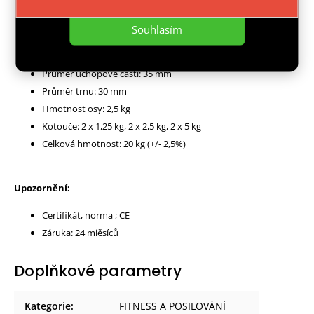
Materiál: litina, ocel, pryž
Povrch rukojeti: protiskluzová pěna
Souhlasím
Počet uzávěrů: 2 kusy
Celková délka osy: 140 cm
Průměr úchopové části: 35 mm
Průměr trnu: 30 mm
Hmotnost osy: 2,5 kg
Kotouče: 2 x 1,25 kg, 2 x 2,5 kg, 2 x 5 kg
Celková hmotnost: 20 kg (+/- 2,5%)
Upozornění:
Certifikát, norma ; CE
Záruka: 24 miěsíců
Doplňkové parametry
Kategorie
:
FITNESS A POSILOVÁNÍ