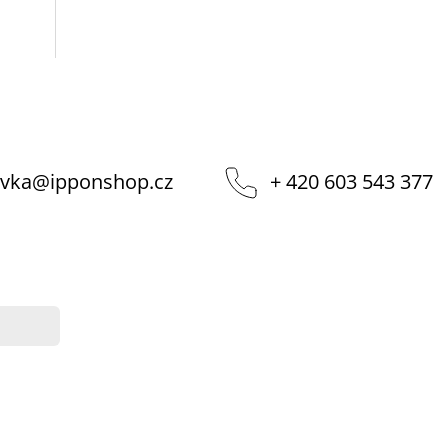
vka
@
ipponshop.cz
+ 420 603 543 377