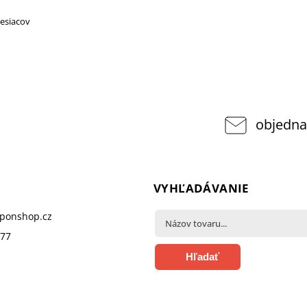
esiacov
objedna
VYHĽADÁVANIE
pponshop.cz
377
Hľadať