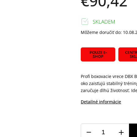
€90,42
SKLADEM
Môžeme doručiť do:
10.08.
POUZE E-
CENTR
SHOP
SK
Profi boxovacie vrece DBX 
oko zaisťujú stabilný trénin
zaručuje dlhú životnosť. I
Detailné informácie