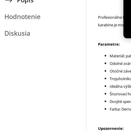
Hodnotenie
Profesionálne boxo
karabíne je možné n
Diskusia
Parametre:
Materiál: p
Odolné zvár
Otočné záve
Trojuholník
Ideálna výšk
Šnurovací h
Dvojité spe
Farba: čier
Upozornenie: