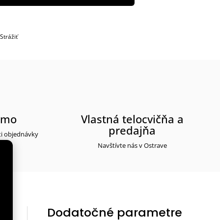
Strážiť
rmo
Vlastná telocvičňa a
predajňa
ti objednávky
Navštívte nás v Ostrave
Dodatočné parametre