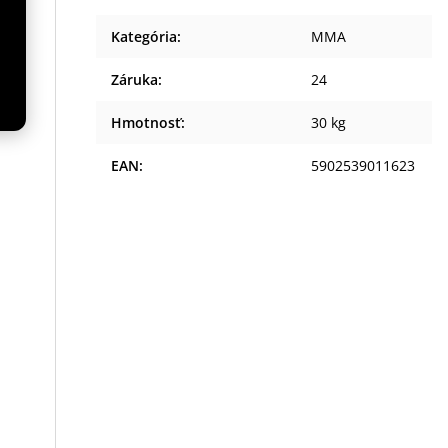
Kategória
:
MMA
a
Záruka
:
24
Hmotnosť
:
30 kg
EAN
:
5902539011623