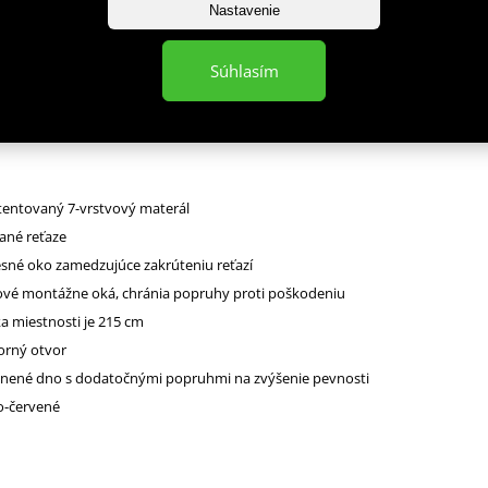
Nastavenie
vacie vrece DBX BUSHIDO 130 x 30 kg. Dĺžka reťazí pri zavesení 45 cm (vďak
Súhlasím
astaviť aj kratšiu dĺžku).
atentovaný 7-vrstvový materál
ané reťaze
sné oko zamedzujúce zakrúteniu reťazí
ové montážne oká, chránia popruhy proti poškodeniu
a miestnosti je 215 cm
orný otvor
vnené dno s dodatočnými popruhmi na zvýšenie pevnosti
no-červené