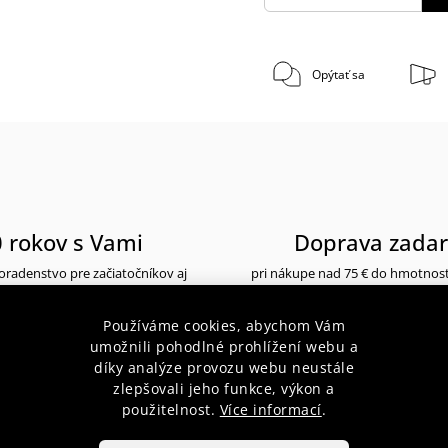
Opýtať sa
 rokov s Vami
Doprava zada
radenstvo pre začiatočníkov aj
pri nákupe nad 75 € do hmotnos
profesionálov
10 kg
Používáme cookies, abychom Vám
umožnili pohodlné prohlížení webu a
díky analýze provozu webu neustále
zlepšovali jeho funkce, výkon a
použitelnost.
Více informací
.
 popis