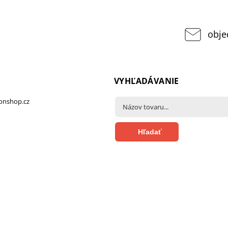
obje
VYHĽADÁVANIE
onshop.cz
Hľadať