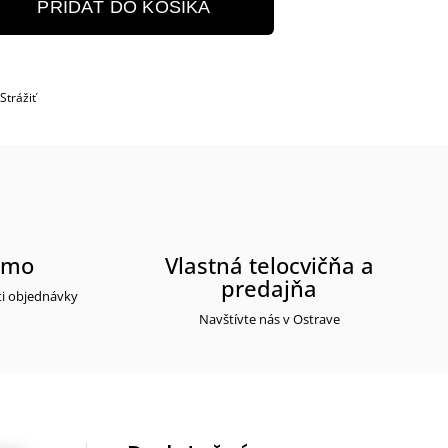
PRIDAŤ DO KOŠÍKA
Strážiť
rmo
Vlastná telocvičňa a
predajňa
ti objednávky
Navštívte nás v Ostrave