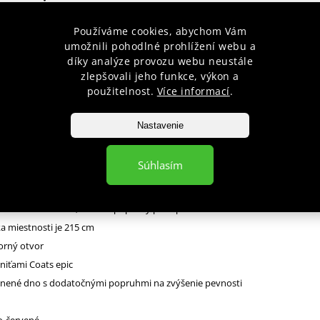
 popis
Používáme cookies, abychom Vám
umožnili pohodlné prohlížení webu a
vacie vrece DBX BUSHIDO 150 x 40cm. Dĺžka reťaze pri zavesení 45 cm (vďa
díky analýze provozu webu neustále
zlepšovali jeho funkce, výkon a
astaviť aj kratšiu dĺžku).
použitelnost.
Více informací
.
Nastavenie
atentovaný 7-vrstvový materiál
Súhlasím
ané reťaze
sné oko zamedzujúce zakrúteniu reťazí
ové motnážne oká, chránia popruhy proti poškodeniu
a miestnosti je 215 cm
orný otvor
ý niťami Coats epic
vnené dno s dodatočnými popruhmi na zvýšenie pevnosti
no-červené