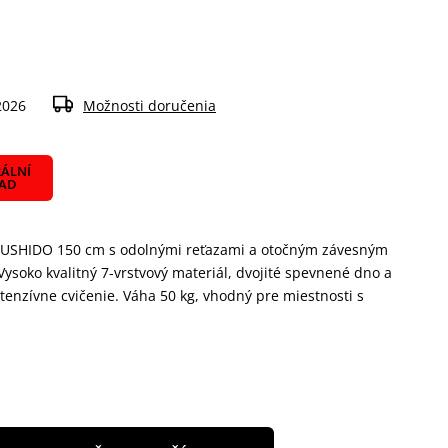
2026
Možnosti doručenia
ÁLNÍ
LAD
 BUSHIDO 150 cm s odolnými reťazami a otočným závesným
Vysoko kvalitný 7-vrstvový materiál, dvojité spevnené dno a
tenzívne cvičenie. Váha 50 kg, vhodný pre miestnosti s