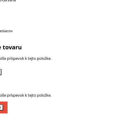
esiacov
 tovaru
íše príspevok k tejto položke.
íše príspevok k tejto položke.
r