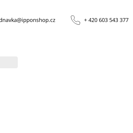
dnavka
@
ipponshop.cz
+ 420 603 543 377