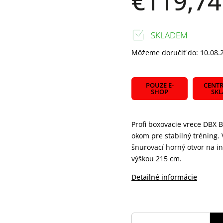
€119,74
SKLADEM
Môžeme doručiť do:
10.08.
POUZE E-
CENTR
SHOP
SK
Profi boxovacie vrece DBX
okom pre stabilný tréning. 
šnurovací horný otvor na in
výškou 215 cm.
Detailné informácie