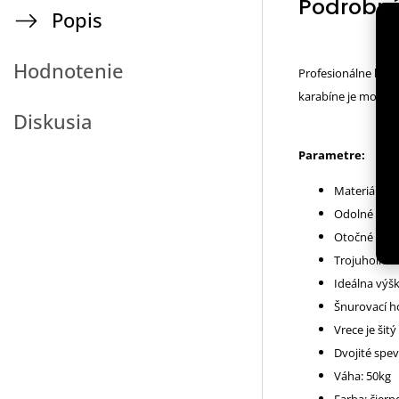
Podrobný
Popis
Hodnotenie
Profesionálne boxo
karabíne je možné n
Diskusia
Parametre:
Materiál: p
Odolné zvár
Otočné záve
Trojuholník
Ideálna výšk
Šnurovací h
Vrece je šit
Dvojité spe
Váha: 50kg
Farba: čier