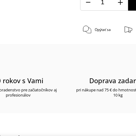
Opýtať sa
 rokov s Vami
Doprava zada
radenstvo pre začiatočníkov aj
pri nákupe nad 75 € do hmotnos
profesionálov
10 kg