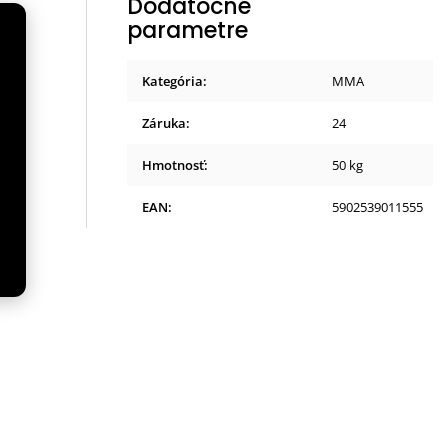
Dodatočné
parametre
Kategória
:
MMA
ka
Záruka
:
24
Hmotnosť
:
50 kg
EAN
:
5902539011555