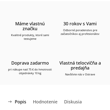
Máme vlastnú
30 rokov s Vami
značku
Odborné poradenstvo pre
začiatočníkov aj profesionálov
Kvalitné produkty, ktoré sami
testujeme
Doprava zadarmo
Vlastná telocvičňa a
predajňa
pri nákupe nad 75 € do hmotnosti
objednávky 10 kg
Navštívte nás v Ostrave
Popis
Hodnotenie
Diskusia