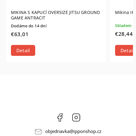
MIKINA S KAPUCÍ OVERSIZE JITSU GROUND
Mikina IP
GAME ANTRACIT
Skladem
Dodáme do 14 dní
€28,44
€63,01
Detail
Detail
Facebook
Instagram
objednavka
@
ipponshop.cz