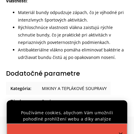
Vlastnosti
:
Materiál bundy odpudzuje zápach, čo je výhodné pri
intenzívnych športových aktivitách.
Rýchloschnúce vlastnosti vlákna zaisťujú rýchle
schnutie bundy, čo je praktické pri aktivitách v
nepriaznivých poveternostných podmienkach.
Antibakteriálne vlákno pomáha eliminovať baktérie a
udržiavať bundu čistú aj po opakovanom nosení.
Dodatočné parametre
Kategória
:
MIKINY A TEPLÁKOVÉ SOUPRAVY
Záruka
:
2 roky
Používáme cookies, abychom Vám umožnili
pohodlné prohlížení webu a díky analýze
provozu webu neustále zlepšovali jeho funkce,
Súvisiaci tovar
výkon a použitelnost.
Více informací
.
Previous
Next