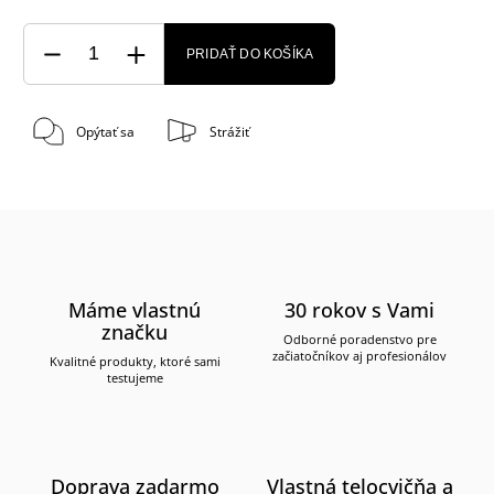
PRIDAŤ DO KOŠÍKA
Opýtať sa
Strážiť
Máme vlastnú
30 rokov s Vami
značku
Odborné poradenstvo pre
začiatočníkov aj profesionálov
Kvalitné produkty, ktoré sami
testujeme
Doprava zadarmo
Vlastná telocvičňa a