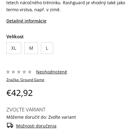
letech náročného tréninku. Rashguard je vhodný také jako
termo vrstva, např. v zimě.
Detailné informácie
Velikost
XL
M
L
Neohodnotené
Značka:
Ground Game
€42,92
ZVOĽTE VARIANT
Môžeme doručiť do:
Zvoľte variant
Možnosti doručenia