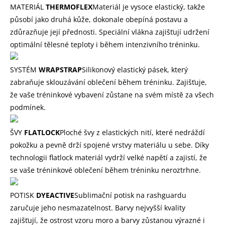
MATERIÁL
THERMOFLEX
Materiál je vysoce elastický, takže
působí jako druhá kůže, dokonale obepíná postavu a
zdůrazňuje její přednosti. Speciální vlákna zajišťují udržení
optimální tělesné teploty i během intenzivního tréninku.
SYSTÉM
WRAPSTRAP
Silikonový elastický pásek, který
zabraňuje sklouzávání oblečení během tréninku. Zajišťuje,
že vaše tréninkové vybavení zůstane na svém místě za všech
podmínek.
ŠVY
FLATLOCK
Ploché švy z elastických nití, které nedráždí
pokožku a pevně drží spojené vrstvy materiálu u sebe. Díky
technologii flatlock materiál vydrží velké napětí a zajistí, že
se vaše tréninkové oblečení během tréninku neroztrhne.
POTISK
DYEACTIVE
Sublimační potisk na rashguardu
zaručuje jeho nesmazatelnost. Barvy nejvyšší kvality
zajišťují, že ostrost vzoru moro a barvy zůstanou výrazné i