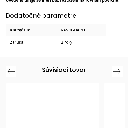
Uvedené údaje se měří bez roztažení na rovném povrchu.
Dodatočné parametre
Kategória
:
RASHGUARD
Záruka
:
2 roky
Súvisiaci tovar
Previous
Next