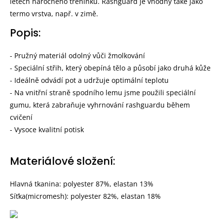
letech náročného tréninku. Rashguard je vhodný také jako
termo vrstva, např. v zimě.
Popis:
- Pružný materiál odolný vůči žmolkování
- Speciální střih, který obepíná tělo a působí jako druhá kůže
- Ideálně odvádí pot a udržuje optimální teplotu
- Na vnitřní straně spodního lemu jsme použili speciální
gumu, která zabraňuje vyhrnování rashguardu během
cvičení
- Vysoce kvalitní potisk
Materiálové složení:
Hlavná tkanina: polyester 87%, elastan 13%
Síťka(micromesh): polyester 82%, elastan 18%