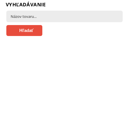
VYHĽADÁVANIE
Hľadať