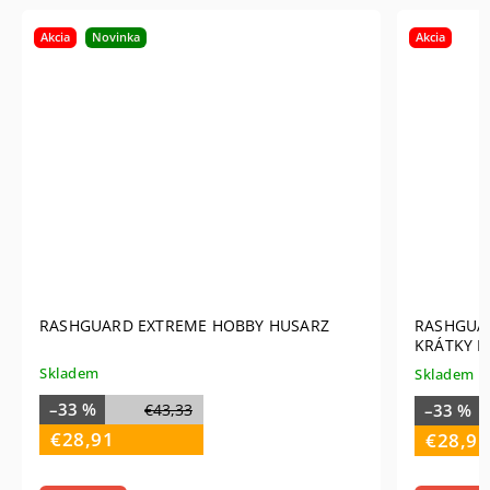
Akcia
REME HOBBY HUSARZ
RASHGUARD EXTREME HOBBY EZ
KRÁTKY RUKÁV
Skladem
–33 %
3,33
€43,33
€28,91